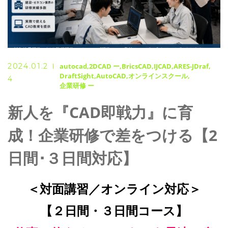
2024.01.2
autocad
2DCAD ー
BricsCAD
IJCAD
ARES-JDraf
DraftSight
AutoCAD
オンラインスクール
4
企業研修 ー
新人を『CAD即戦力』に育
成！企業研修で差をつける【2
日間･３日間対応】
＜対面講習／オンライン対応＞
【２日間・３日間コース】