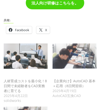
法人向け研修はこちらを。
共有:
Facebook
X
人材育成コストを最小化！8
【企業向け】AutoCAD 基本
日間で未経験者をCAD実務
＋応用（8日間習得）
者に育てる
2025年4月19日
2025年4月22日
AutoCAD互換CAD
solidworks