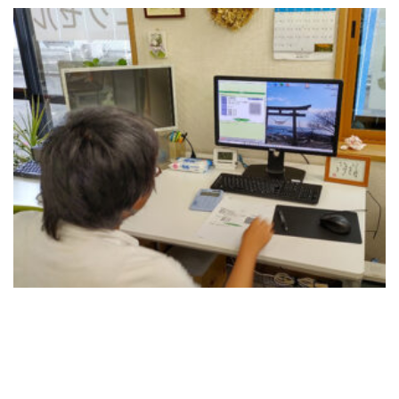
[addtoany]