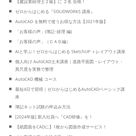
【建設業経理士２級】に ２名 合格！
ゼロからはじめる『SOLIDWORKS 講座』
AutoCAD を無料で使うお得な方法【2021年版】
「お客様の声」(簿記･経理 編)
「お客様の声」（ＣＡＤ編）
AIと学ぶ！ゼロからはじめる SketchUP ＋レイアウト講座
個人向け AutoCAD土木講座｜道路平面図・レイアウト・
異尺度を実務で整理
AutoCAD 機械 コース
最短4日で習得｜ゼロからはじめるAutoCADベーシック講
座
簿記ネット試験の申込み方法
[2024年版] 新入社員へ『CAD研修』を！
【紙図面をCADに】1枚から図面作成サービス！