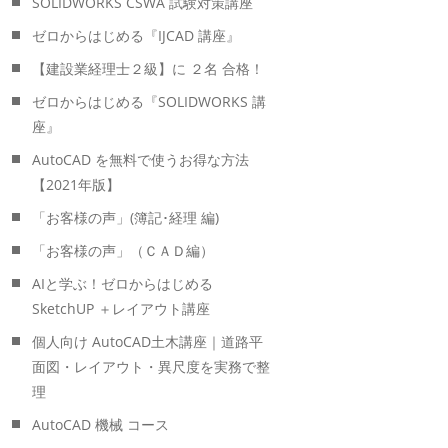
SOLIDWORKS CSWA 試験対策講座
ゼロからはじめる『IJCAD 講座』
【建設業経理士２級】に ２名 合格！
ゼロからはじめる『SOLIDWORKS 講
座』
AutoCAD を無料で使うお得な方法
【2021年版】
「お客様の声」(簿記･経理 編)
「お客様の声」（ＣＡＤ編）
AIと学ぶ！ゼロからはじめる
SketchUP ＋レイアウト講座
個人向け AutoCAD土木講座｜道路平
面図・レイアウト・異尺度を実務で整
理
AutoCAD 機械 コース