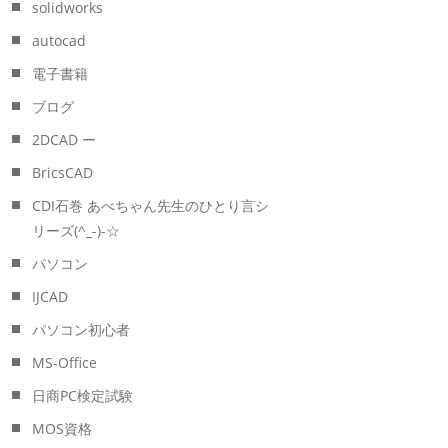
solidworks
autocad
電子書籍
ブログ
2DCAD ー
BricsCAD
CDI石巻 あべちゃん先生のひとり言シ
リーズ(^_-)-☆
パソコン
IJCAD
パソコン初心者
MS-Office
日商PC検定試験
MOS資格