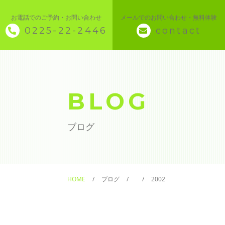
お電話でのご予約・お問い合わせ
メールでのお問い合わせ・無料体験
0225-22-2446
contact
◇ トップページ
◇ 当スクールについて
BLOG
◆ 講座メニュー ◆
ブログ
◆ Microsoft Office・パソコン基本
◆ 簿記・経理
HOME
ブログ
2002
◆ CAD・BIM
◆ CAD社員研修