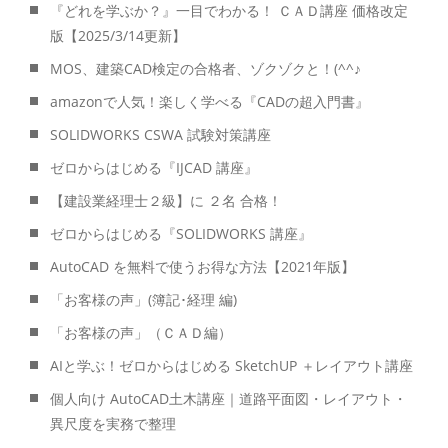
『どれを学ぶか？』一目でわかる！ ＣＡＤ講座 価格改定
版【2025/3/14更新】
MOS、建築CAD検定の合格者、ゾクゾクと！(^^♪
amazonで人気！楽しく学べる『CADの超入門書』
SOLIDWORKS CSWA 試験対策講座
ゼロからはじめる『IJCAD 講座』
【建設業経理士２級】に ２名 合格！
ゼロからはじめる『SOLIDWORKS 講座』
AutoCAD を無料で使うお得な方法【2021年版】
「お客様の声」(簿記･経理 編)
「お客様の声」（ＣＡＤ編）
AIと学ぶ！ゼロからはじめる SketchUP ＋レイアウト講座
個人向け AutoCAD土木講座｜道路平面図・レイアウト・
異尺度を実務で整理