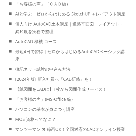
「お客様の声」（ＣＡＤ編）
AIと学ぶ！ゼロからはじめる SketchUP ＋レイアウト講座
個人向け AutoCAD土木講座｜道路平面図・レイアウト・
異尺度を実務で整理
AutoCAD 機械 コース
最短4日で習得｜ゼロからはじめるAutoCADベーシック講
座
簿記ネット試験の申込み方法
[2024年版] 新入社員へ『CAD研修』を！
【紙図面をCADに】1枚から図面作成サービス！
「お客様の声」(MS-Office 編)
パソコンの基本が身につく講座
MOS 資格ってなに？
マンツーマン ✖ 録画OK！全国対応のCADオンライン授業