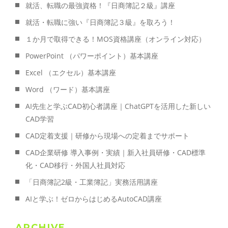
就活、転職の最強資格！『日商簿記２級』講座
就活・転職に強い『日商簿記３級』を取ろう！
１か月で取得できる！MOS資格講座（オンライン対応）
PowerPoint （パワーポイント）基本講座
Excel （エクセル）基本講座
Word （ワード）基本講座
AI先生と学ぶCAD初心者講座｜ChatGPTを活用した新しい
CAD学習
CAD定着支援｜研修から現場への定着までサポート
CAD企業研修 導入事例・実績｜新入社員研修・CAD標準
化・CAD移行・外国人社員対応
「日商簿記2級・工業簿記」実務活用講座
AIと学ぶ！ゼロからはじめるAutoCAD講座
ARCHIVE