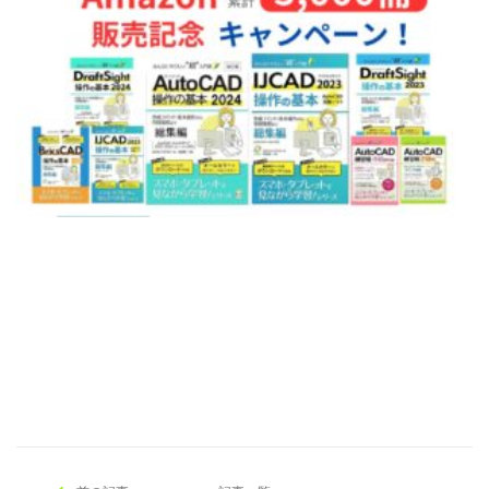
[addtoany]