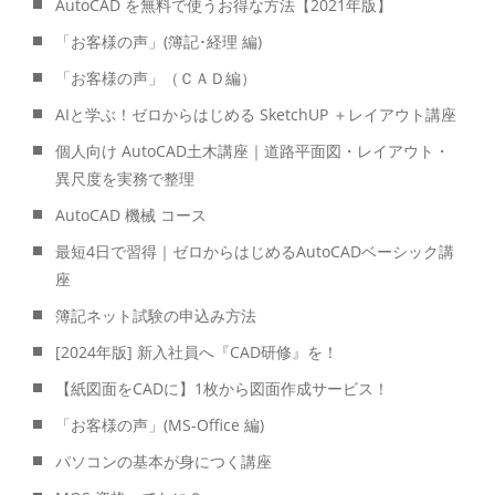
AutoCAD を無料で使うお得な方法【2021年版】
「お客様の声」(簿記･経理 編)
「お客様の声」（ＣＡＤ編）
AIと学ぶ！ゼロからはじめる SketchUP ＋レイアウト講座
個人向け AutoCAD土木講座｜道路平面図・レイアウト・
異尺度を実務で整理
AutoCAD 機械 コース
最短4日で習得｜ゼロからはじめるAutoCADベーシック講
座
簿記ネット試験の申込み方法
[2024年版] 新入社員へ『CAD研修』を！
【紙図面をCADに】1枚から図面作成サービス！
「お客様の声」(MS-Office 編)
パソコンの基本が身につく講座