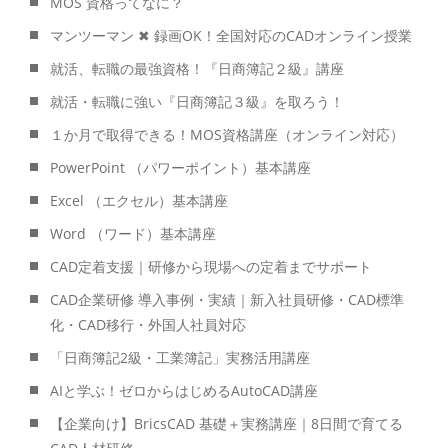
MOS 資格ってなに？
マンツーマン ✖ 録画OK！全国対応のCADオンライン授業
就活、転職の最強資格！『日商簿記２級』講座
就活・転職に強い『日商簿記３級』を取ろう！
１か月で取得できる！MOS資格講座（オンライン対応）
PowerPoint （パワーポイント）基本講座
Excel （エクセル）基本講座
Word （ワード）基本講座
CAD定着支援｜研修から現場への定着までサポート
CAD企業研修 導入事例・実績｜新入社員研修・CAD標準
化・CAD移行・外国人社員対応
「日商簿記2級・工業簿記」実務活用講座
AIと学ぶ！ゼロからはじめるAutoCAD講座
【企業向け】BricsCAD 基礎＋実務講座｜8日間で育てる