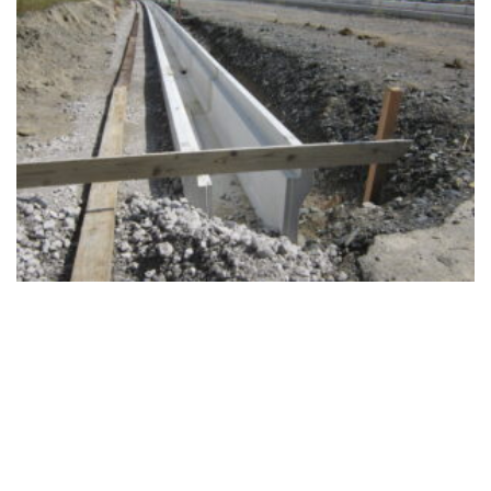
[addtoany]