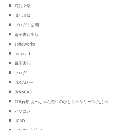
簿記２級
簿記３級
ブログ非公開
電子書籍出版
solidworks
autocad
電子書籍
ブログ
2DCAD ー
BricsCAD
CDI石巻 あべちゃん先生のひとり言シリーズ(^_-)-☆
パソコン
IJCAD