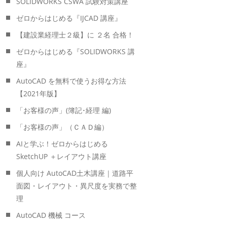
SOLIDWORKS CSWA 試験対策講座
ゼロからはじめる『IJCAD 講座』
【建設業経理士２級】に ２名 合格！
ゼロからはじめる『SOLIDWORKS 講
座』
AutoCAD を無料で使うお得な方法
【2021年版】
「お客様の声」(簿記･経理 編)
「お客様の声」（ＣＡＤ編）
AIと学ぶ！ゼロからはじめる
SketchUP ＋レイアウト講座
個人向け AutoCAD土木講座｜道路平
面図・レイアウト・異尺度を実務で整
理
AutoCAD 機械 コース