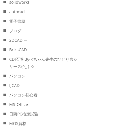
solidworks
autocad
電子書籍
ブログ
2DCAD ー
BricsCAD
CDI石巻 あべちゃん先生のひとり言シ
リーズ(^_-)-☆
パソコン
IJCAD
パソコン初心者
MS-Office
日商PC検定試験
MOS資格