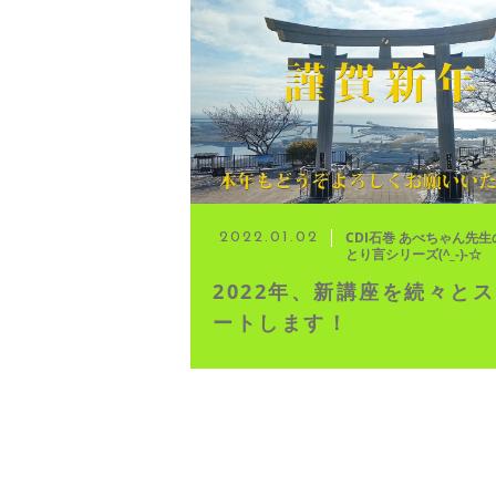
◆ 資格･ネット試験
◆ オンラインによる授業／体験
◇ 書籍出版
◇ Youtubeチャンネル・ラ
CDI石巻 あべちゃん先生
2022.01.02
とり言シリーズ(^_-)-☆
◇ よくある質問
2022年、新講座を続々と
ートします！
◇ お客様の声
◇ ブログ