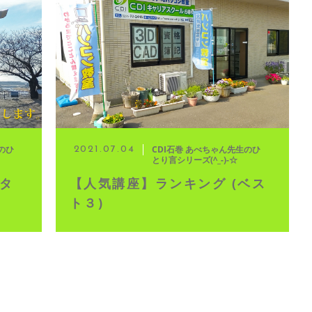
イブ配信
のひ
CDI石巻 あべちゃん先生のひ
2021.07.04
とり言シリーズ(^_-)-☆
スタ
【人気講座】ランキング (ベス
ト３)