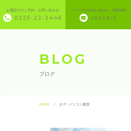
お電話でのご予約・お問い合わせ
メールでのお問い合わせ・無料体験
0225-22-2446
contact
◇ トップページ
◇ 当スクールについて
BLOG
◆ 講座メニュー ◆
ブログ
◆ Microsoft Office・パソコン基本
◆ 簿記・経理
HOME
タグ : パソコン教室
◆ CAD・BIM
◆ CAD社員研修