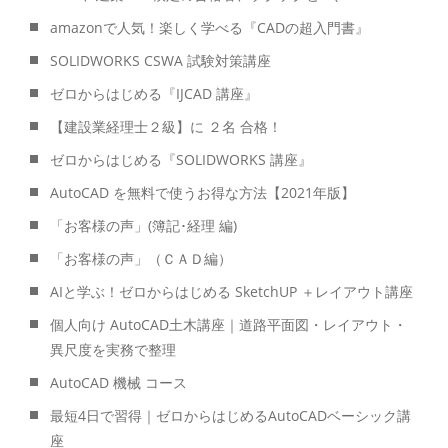
amazonで人気！楽しく学べる『CADの超入門書』
SOLIDWORKS CSWA 試験対策講座
ゼロからはじめる『IJCAD 講座』
【建設業経理士２級】に ２名 合格！
ゼロからはじめる『SOLIDWORKS 講座』
AutoCAD を無料で使うお得な方法【2021年版】
「お客様の声」(簿記･経理 編)
「お客様の声」（ＣＡＤ編）
AIと学ぶ！ゼロからはじめる SketchUP ＋レイアウト講座
個人向け AutoCAD土木講座｜道路平面図・レイアウト・
異尺度を実務で整理
AutoCAD 機械 コース
最短4日で習得｜ゼロからはじめるAutoCADベーシック講
座