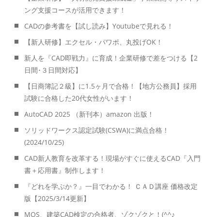
ング支援コースが活用できます！
CADの参考書を【試し読み】Youtubeで見れる！
【新人研修】エクセル・パワポ、丸投げOK！
新人を『CAD即戦力』に育成！企業研修で差をつける【2
日間･３日間対応】
【日商簿記２級】に1.5ヶ月で合格！【地方公務員】採用
試験に合格した20代女性がいます！
AutoCAD 2025 （新刊本）amazon 出版！
ソリッドワークス認定試験(CSWA)に満点合格！
(2024/10/25)
CAD新人教育を改革する！現場がすぐに使えるCAD『入門
書＋応用書』制作します！
『どれを学ぶか？』一目でわかる！ ＣＡＤ講座 価格改定
版【2025/3/14更新】
MOS、建築CAD検定の合格者、ゾクゾクと！(^^♪