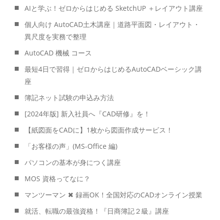
AIと学ぶ！ゼロからはじめる SketchUP ＋レイアウト講座
個人向け AutoCAD土木講座｜道路平面図・レイアウト・
異尺度を実務で整理
AutoCAD 機械 コース
最短4日で習得｜ゼロからはじめるAutoCADベーシック講
座
簿記ネット試験の申込み方法
[2024年版] 新入社員へ『CAD研修』を！
【紙図面をCADに】1枚から図面作成サービス！
「お客様の声」(MS-Office 編)
パソコンの基本が身につく講座
MOS 資格ってなに？
マンツーマン ✖ 録画OK！全国対応のCADオンライン授業
就活、転職の最強資格！『日商簿記２級』講座