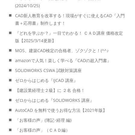
(2024/10/25)
CAD新人教育を改革する！現場がすぐに使えるCAD『入門
書＋応用書』制作します！
『どれを学ぶか？』一目でわかる！ ＣＡＤ講座 価格改定
版【2025/3/14更新】
MOS、建築CAD検定の合格者、ゾクゾクと！(^^♪
amazonで人気！楽しく学べる『CADの超入門書』
SOLIDWORKS CSWA 試験対策講座
ゼロからはじめる『IJCAD 講座』
【建設業経理士２級】に ２名 合格！
ゼロからはじめる『SOLIDWORKS 講座』
AutoCAD を無料で使うお得な方法【2021年版】
「お客様の声」(簿記･経理 編)
「お客様の声」（ＣＡＤ編）