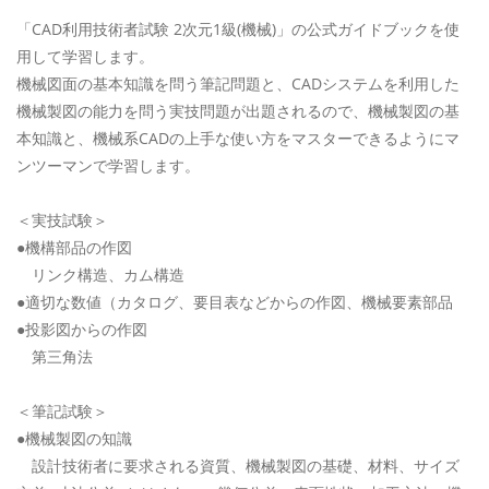
「CAD利用技術者試験 2次元1級(機械)」の公式ガイドブックを使
用して学習します。
機械図面の基本知識を問う筆記問題と、CADシステムを利用した
機械製図の能力を問う実技問題が出題されるので、機械製図の基
本知識と、機械系CADの上手な使い方をマスターできるようにマ
ンツーマンで学習します。
＜実技試験＞
●機構部品の作図
リンク構造、カム構造
●適切な数値（カタログ、要目表などからの作図、機械要素部品
●投影図からの作図
第三角法
＜筆記試験＞
●機械製図の知識
設計技術者に要求される資質、機械製図の基礎、材料、サイズ