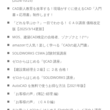
(2024/10/25)
CAD新人教育を改革する！現場がすぐに使えるCAD『入門
書＋応用書』制作します！
『どれを学ぶか？』一目でわかる！ ＣＡＤ講座 価格改定
版【2025/3/14更新】
MOS、建築CAD検定の合格者、ゾクゾクと！(^^♪
amazonで人気！楽しく学べる『CADの超入門書』
SOLIDWORKS CSWA 試験対策講座
ゼロからはじめる『IJCAD 講座』
【建設業経理士２級】に ２名 合格！
ゼロからはじめる『SOLIDWORKS 講座』
AutoCAD を無料で使うお得な方法【2021年版】
「お客様の声」(簿記･経理 編)
「お客様の声」（ＣＡＤ編）
AIと学ぶ！ゼロからはじめる SketchUP ＋レイアウト講座