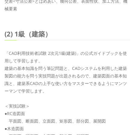
交差<寸法公差>とはめあい、幾何公差、表面性状、加工方法、機
械要素
(2) 1級（建築）
「CAD利用技術者試験 2次元1級(建築)」の公式ガイドブックを使
用して学習します。
建築の基本知識を問う筆記問題と、CADシステムを利用した建築
製図の能力を問う実技問題が出題されるので、建築図面の基本知
識と、建築系CADの上手な使い方をマスターできるようにマンツ
ーマンで学習します。
＜実技試験＞
●RC造図面
平面図、断面図、立面図、矩形図、部分図、展開図
●木造図面