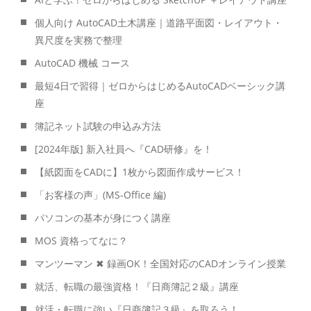
個人向け AutoCAD土木講座｜道路平面図・レイアウト・
異尺度を実務で整理
AutoCAD 機械 コース
最短4日で習得｜ゼロからはじめるAutoCADベーシック講
座
簿記ネット試験の申込み方法
[2024年版] 新入社員へ『CAD研修』を！
【紙図面をCADに】1枚から図面作成サービス！
「お客様の声」(MS-Office 編)
パソコンの基本が身につく講座
MOS 資格ってなに？
マンツーマン ✖ 録画OK！全国対応のCADオンライン授業
就活、転職の最強資格！『日商簿記２級』講座
就活・転職に強い『日商簿記３級』を取ろう！