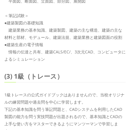
平面図、断面図、立面図、部分図、展開図
＜筆記試験＞
●建築製図の基礎知識
建築業務の基本知識、建築製図、建築の主な構造、建築の主な
材料と部材、モデュール、建築法規、建築業務と建築図面の役割
●建築生産の電子情報
情報の伝達と共有、建築CALS/EC/、3次元CAD、コンピュータに
よるシミュレーション
(3) 1級（トレース）
1級トレースの公式ガイドブックはありませんので、当校オリジナ
ルの練習問題や過去問を中心に学習します。
下記の基本知識を問う筆記問題と、CADシステムを利用したCAD
製図の能力を問う実技問題が出題されるので、基本知識とCADの
上手な使い方をマスターできるようにマンツーマンで学習しま