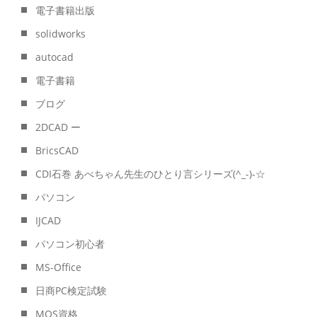
電子書籍出版
solidworks
autocad
電子書籍
ブログ
2DCAD ー
BricsCAD
CDI石巻 あべちゃん先生のひとり言シリーズ(^_-)-☆
パソコン
IJCAD
パソコン初心者
MS-Office
日商PC検定試験
MOS資格