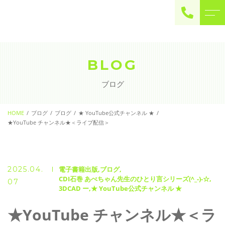
ご予約・お問い合わせ
0225-22-2446
BLOG
ブログ
お問い合わせ
contact
HOME
ブログ
ブログ
★ YouTube公式チャンネル ★
★YouTube チャンネル★＜ライブ配信＞
2025.04.
電子書籍出版
ブログ
CDI石巻 あべちゃん先生のひとり言シリーズ(^_-)-☆
07
3DCAD ー
★ YouTube公式チャンネル ★
★YouTube チャンネル★＜ラ