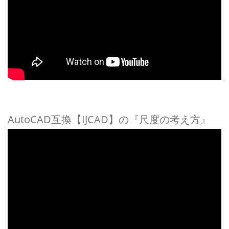
AutoCAD互換【IJCAD】の『尺度の考え方』