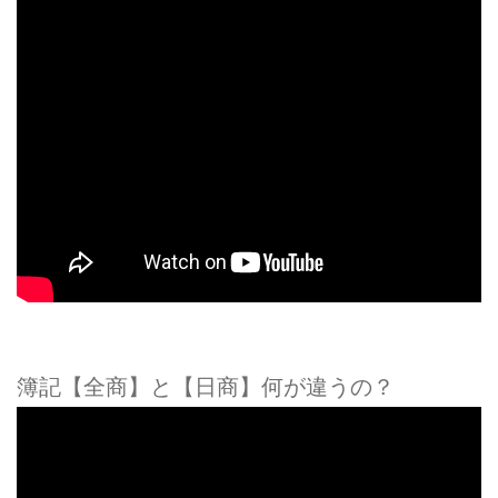
簿記【全商】と【日商】何が違うの？