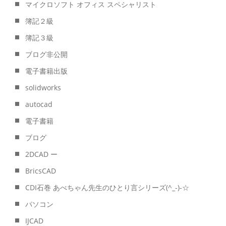
マイクロソフト オフィス スペシャリスト
簿記２級
簿記３級
ブログ非公開
電子書籍出版
solidworks
autocad
電子書籍
ブログ
2DCAD ー
BricsCAD
CDI石巻 あべちゃん先生のひとり言シリーズ(^_-)-☆
パソコン
IJCAD