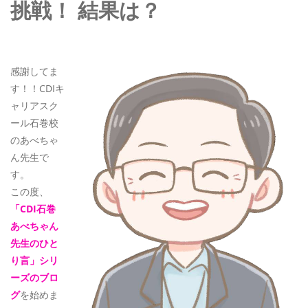
挑戦！ 結果は？
感謝してま
す！！CDIキ
ャリアスク
ール石巻校
のあべちゃ
ん先生で
す。
この度、
「CDI石巻
あべちゃん
先生のひと
り言」シリ
ーズのブロ
グ
を始めま