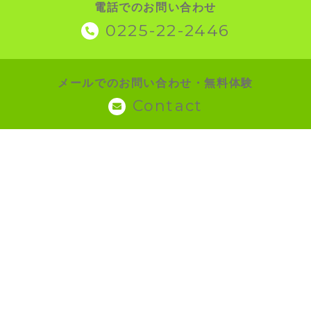
電話でのお問い合わせ
0225-22-2446
メールでのお問い合わせ・無料体験
Contact
営業時間
月
火
水
木
金
土
日
祝
△
●
●
●
●
●
▲
▲
9時～20時
※定休日：毎週月曜日（オンラインは通常対応）
▲ 営業時間：17時まで
※お問い合わせはオンラインにて随時受付