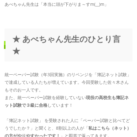
あべちゃん先生は「本当に頭が下がりま～すm(__)m」
★ あべちゃん先生のひとり言
★
統一ペーパー試験（年3回実施）のリベンジを「簿記ネット試験」
で達成している人たちが増えています。今回受験した佐々木さん
もそのお一人です。
また、統一ペーパー試験を経験していない
現役の高校生も簿記ネ
ット試験で３級に合格
しています！
「簿記ネット試験」 を受験された人に「ペーパー試験と比べてど
うでしたか？」と聞くと、8割以上の人が「
私はこちら（ネット）
の方がやりやすかったです！
」と即答で返ってきます。