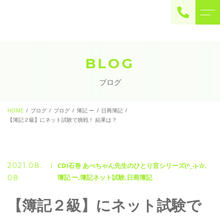
ご予約・お問い合わせ
0225-22-2446
BLOG
ブログ
お問い合わせ
contact
HOME
ブログ
ブログ
簿記 ー
日商簿記
【簿記２級】にネット試験で挑戦！ 結果は？
2021.08.
CDI石巻 あべちゃん先生のひとり言シリーズ(^_-)-☆
簿記 ー
簿記ネット試験
日商簿記
08
【簿記２級】にネット試験で