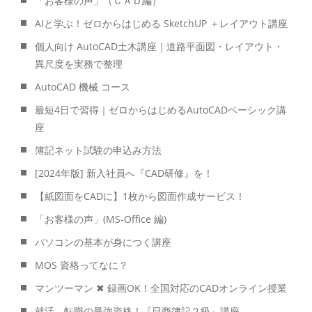
「お客様の声」（ＣＡＤ編）
AIと学ぶ！ゼロからはじめる SketchUP ＋レイアウト講座
個人向け AutoCAD土木講座｜道路平面図・レイアウト・
異尺度を実務で整理
AutoCAD 機械 コース
最短4日で習得｜ゼロからはじめるAutoCADベーシック講
座
簿記ネット試験の申込み方法
[2024年版] 新入社員へ『CAD研修』を！
【紙図面をCADに】1枚から図面作成サービス！
「お客様の声」(MS-Office 編)
パソコンの基本が身につく講座
MOS 資格ってなに？
マンツーマン ✖ 録画OK！全国対応のCADオンライン授業
就活、転職の最強資格！『日商簿記２級』講座