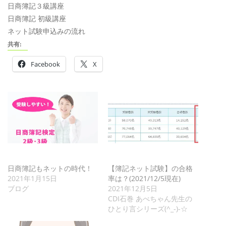
日商簿記３級講座
日商簿記 初級講座
ネット試験申込みの流れ
共有:
Facebook
X
日商簿記もネットの時代！
【簿記ネット試験】の合格
2021年1月15日
率は？(2021/12/5現在)
ブログ
2021年12月5日
CDI石巻 あべちゃん先生の
ひとり言シリーズ(^_-)-☆