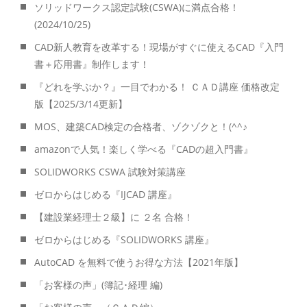
ソリッドワークス認定試験(CSWA)に満点合格！
(2024/10/25)
CAD新人教育を改革する！現場がすぐに使えるCAD『入門
書＋応用書』制作します！
『どれを学ぶか？』一目でわかる！ ＣＡＤ講座 価格改定
版【2025/3/14更新】
MOS、建築CAD検定の合格者、ゾクゾクと！(^^♪
amazonで人気！楽しく学べる『CADの超入門書』
SOLIDWORKS CSWA 試験対策講座
ゼロからはじめる『IJCAD 講座』
【建設業経理士２級】に ２名 合格！
ゼロからはじめる『SOLIDWORKS 講座』
AutoCAD を無料で使うお得な方法【2021年版】
「お客様の声」(簿記･経理 編)