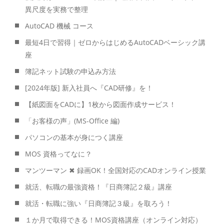
異尺度を実務で整理
AutoCAD 機械 コース
最短4日で習得｜ゼロからはじめるAutoCADベーシック講
座
簿記ネット試験の申込み方法
[2024年版] 新入社員へ『CAD研修』を！
【紙図面をCADに】1枚から図面作成サービス！
「お客様の声」(MS-Office 編)
パソコンの基本が身につく講座
MOS 資格ってなに？
マンツーマン ✖ 録画OK！全国対応のCADオンライン授業
就活、転職の最強資格！『日商簿記２級』講座
就活・転職に強い『日商簿記３級』を取ろう！
１か月で取得できる！MOS資格講座（オンライン対応）