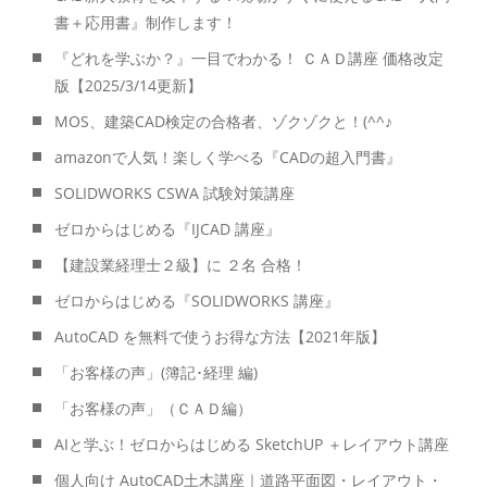
書＋応用書』制作します！
『どれを学ぶか？』一目でわかる！ ＣＡＤ講座 価格改定
版【2025/3/14更新】
MOS、建築CAD検定の合格者、ゾクゾクと！(^^♪
amazonで人気！楽しく学べる『CADの超入門書』
SOLIDWORKS CSWA 試験対策講座
ゼロからはじめる『IJCAD 講座』
【建設業経理士２級】に ２名 合格！
ゼロからはじめる『SOLIDWORKS 講座』
AutoCAD を無料で使うお得な方法【2021年版】
「お客様の声」(簿記･経理 編)
「お客様の声」（ＣＡＤ編）
AIと学ぶ！ゼロからはじめる SketchUP ＋レイアウト講座
個人向け AutoCAD土木講座｜道路平面図・レイアウト・