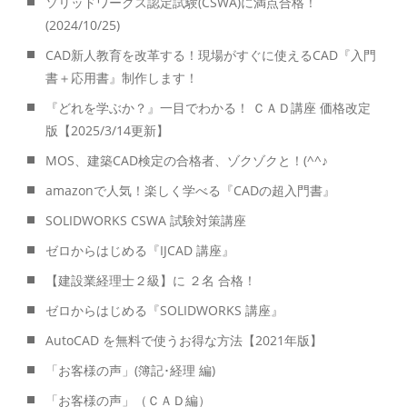
ソリッドワークス認定試験(CSWA)に満点合格！
(2024/10/25)
CAD新人教育を改革する！現場がすぐに使えるCAD『入門
書＋応用書』制作します！
『どれを学ぶか？』一目でわかる！ ＣＡＤ講座 価格改定
版【2025/3/14更新】
MOS、建築CAD検定の合格者、ゾクゾクと！(^^♪
amazonで人気！楽しく学べる『CADの超入門書』
SOLIDWORKS CSWA 試験対策講座
ゼロからはじめる『IJCAD 講座』
【建設業経理士２級】に ２名 合格！
ゼロからはじめる『SOLIDWORKS 講座』
AutoCAD を無料で使うお得な方法【2021年版】
「お客様の声」(簿記･経理 編)
「お客様の声」（ＣＡＤ編）