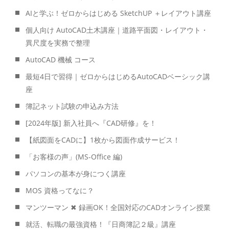
AIと学ぶ！ゼロからはじめる SketchUP ＋レイアウト講座
個人向け AutoCAD土木講座｜道路平面図・レイアウト・
異尺度を実務で整理
AutoCAD 機械 コース
最短4日で習得｜ゼロからはじめるAutoCADベーシック講
座
簿記ネット試験の申込み方法
[2024年版] 新入社員へ『CAD研修』を！
【紙図面をCADに】1枚から図面作成サービス！
「お客様の声」(MS-Office 編)
パソコンの基本が身につく講座
MOS 資格ってなに？
マンツーマン ✖ 録画OK！全国対応のCADオンライン授業
就活、転職の最強資格！『日商簿記２級』講座