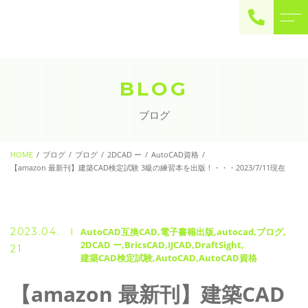
ご予約・お問い合わせ
0225-22-2446
BLOG
ブログ
お問い合わせ
contact
HOME
ブログ
ブログ
2DCAD ー
AutoCAD資格
【amazon 最新刊】建築CAD検定試験 3級の練習本を出版！・・・2023/7/11現在
2023.04.
AutoCAD互換CAD
電子書籍出版
autocad
ブログ
2DCAD ー
BricsCAD
IJCAD
DraftSight
21
建築CAD検定試験
AutoCAD
AutoCAD資格
【amazon 最新刊】建築CAD