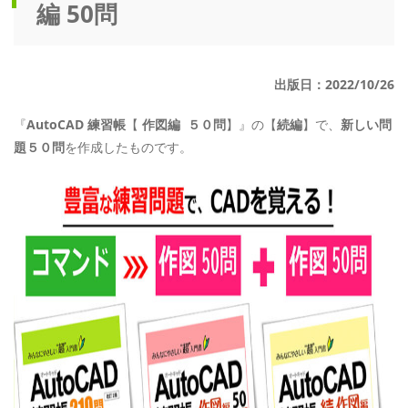
編 50問
出版日：2022/10/26
『
AutoCAD
練習帳
【
作図編 ５０問
】』の【
続編
】で、
新しい問
題５０問
を作成したものです。