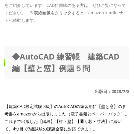
をご紹介しています。CADに興味のある方は、ぜひご覧になって
ください。 ※
表紙画像をクリック
すると、amazon kindle サイ
トへ移動します。
◆AutoCAD 練習帳 建築CAD
編【壁と窓】例題５問
出版日：2023/7/8
【建築CAD検定試験 3級】のAutoCADの練習用に【壁と窓】の参
考書をamazonから出版しました（電子書籍とペーパーバック）。
これまで出版した【階段】【柱・壁】【通り芯・寸法】に続い
て、4つ目で3級試験の課題全部に対応できます。