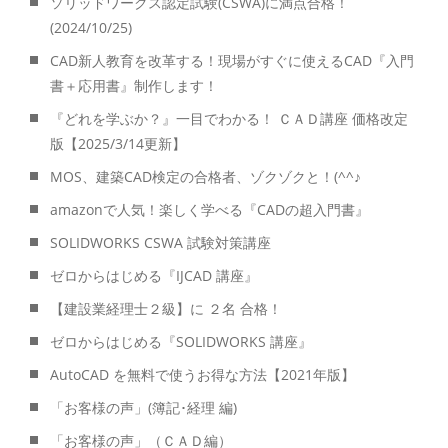
ソリッドワークス認定試験(CSWA)に満点合格！
(2024/10/25)
CAD新人教育を改革する！現場がすぐに使えるCAD『入門
書＋応用書』制作します！
『どれを学ぶか？』一目でわかる！ ＣＡＤ講座 価格改定
版【2025/3/14更新】
MOS、建築CAD検定の合格者、ゾクゾクと！(^^♪
amazonで人気！楽しく学べる『CADの超入門書』
SOLIDWORKS CSWA 試験対策講座
ゼロからはじめる『IJCAD 講座』
【建設業経理士２級】に ２名 合格！
ゼロからはじめる『SOLIDWORKS 講座』
AutoCAD を無料で使うお得な方法【2021年版】
「お客様の声」(簿記･経理 編)
「お客様の声」（ＣＡＤ編）