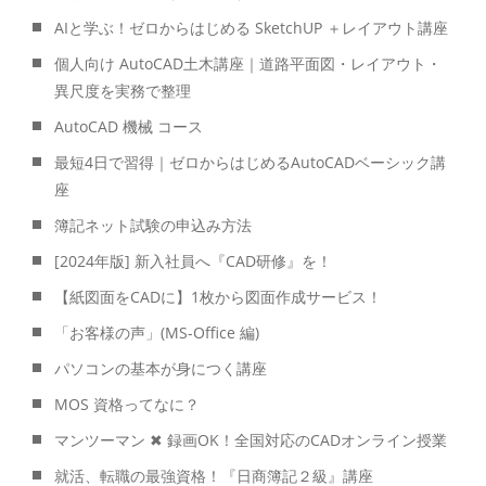
AIと学ぶ！ゼロからはじめる SketchUP ＋レイアウト講座
個人向け AutoCAD土木講座｜道路平面図・レイアウト・
異尺度を実務で整理
AutoCAD 機械 コース
最短4日で習得｜ゼロからはじめるAutoCADベーシック講
座
簿記ネット試験の申込み方法
[2024年版] 新入社員へ『CAD研修』を！
【紙図面をCADに】1枚から図面作成サービス！
「お客様の声」(MS-Office 編)
パソコンの基本が身につく講座
MOS 資格ってなに？
マンツーマン ✖ 録画OK！全国対応のCADオンライン授業
就活、転職の最強資格！『日商簿記２級』講座