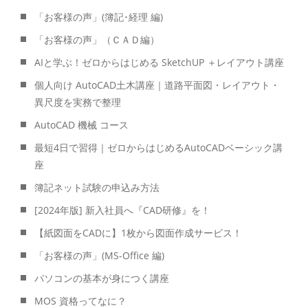
「お客様の声」(簿記･経理 編)
「お客様の声」（ＣＡＤ編）
AIと学ぶ！ゼロからはじめる SketchUP ＋レイアウト講座
個人向け AutoCAD土木講座｜道路平面図・レイアウト・
異尺度を実務で整理
AutoCAD 機械 コース
最短4日で習得｜ゼロからはじめるAutoCADベーシック講
座
簿記ネット試験の申込み方法
[2024年版] 新入社員へ『CAD研修』を！
【紙図面をCADに】1枚から図面作成サービス！
「お客様の声」(MS-Office 編)
パソコンの基本が身につく講座
MOS 資格ってなに？