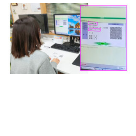
[addtoany]