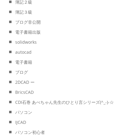
簿記２級
簿記３級
ブログ非公開
電子書籍出版
solidworks
autocad
電子書籍
ブログ
2DCAD ー
BricsCAD
CDI石巻 あべちゃん先生のひとり言シリーズ(^_-)-☆
パソコン
IJCAD
パソコン初心者