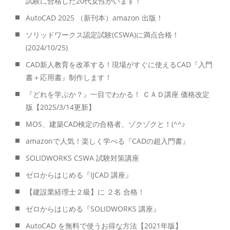
試験に合格した20代女性がいます！
AutoCAD 2025 （新刊本）amazon 出版！
ソリッドワークス認定試験(CSWA)に満点合格！
(2024/10/25)
CAD新人教育を改革する！現場がすぐに使えるCAD『入門
書＋応用書』制作します！
『どれを学ぶか？』一目でわかる！ ＣＡＤ講座 価格改定
版【2025/3/14更新】
MOS、建築CAD検定の合格者、ゾクゾクと！(^^♪
amazonで人気！楽しく学べる『CADの超入門書』
SOLIDWORKS CSWA 試験対策講座
ゼロからはじめる『IJCAD 講座』
【建設業経理士２級】に ２名 合格！
ゼロからはじめる『SOLIDWORKS 講座』
AutoCAD を無料で使うお得な方法【2021年版】