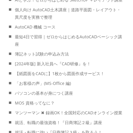
個人向け AutoCAD土木講座｜道路平面図・レイアウト・
異尺度を実務で整理
AutoCAD 機械 コース
最短4日で習得｜ゼロからはじめるAutoCADベーシック講
座
簿記ネット試験の申込み方法
[2024年版] 新入社員へ『CAD研修』を！
【紙図面をCADに】1枚から図面作成サービス！
「お客様の声」(MS-Office 編)
パソコンの基本が身につく講座
MOS 資格ってなに？
マンツーマン ✖ 録画OK！全国対応のCADオンライン授業
就活、転職の最強資格！『日商簿記２級』講座
就活・転職に強い『日商簿記３級』を取ろう！