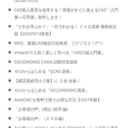
(2024/10/25)
CAD新人教育を改革する！現場がすぐに使えるCAD『入門
書＋応用書』制作します！
『どれを学ぶか？』一目でわかる！ ＣＡＤ講座 価格改定
版【2025/3/14更新】
MOS、建築CAD検定の合格者、ゾクゾクと！(^^♪
amazonで人気！楽しく学べる『CADの超入門書』
SOLIDWORKS CSWA 試験対策講座
ゼロからはじめる『IJCAD 講座』
【建設業経理士２級】に ２名 合格！
ゼロからはじめる『SOLIDWORKS 講座』
AutoCAD を無料で使うお得な方法【2021年版】
「お客様の声」(簿記･経理 編)
「お客様の声」（ＣＡＤ編）
AIと学ぶ！ゼロからはじめる SketchUP ＋レイアウト講座