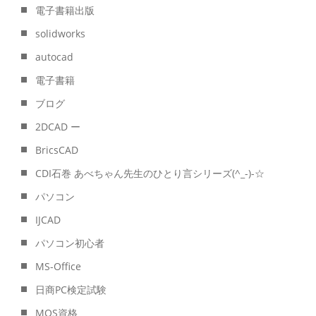
電子書籍出版
solidworks
autocad
電子書籍
ブログ
2DCAD ー
BricsCAD
CDI石巻 あべちゃん先生のひとり言シリーズ(^_-)-☆
パソコン
IJCAD
パソコン初心者
MS-Office
日商PC検定試験
MOS資格