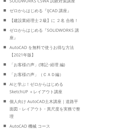
SOLIDWORKS CSWA 試験対策講座
ゼロからはじめる『IJCAD 講座』
【建設業経理士２級】に ２名 合格！
ゼロからはじめる『SOLIDWORKS 講
座』
AutoCAD を無料で使うお得な方法
【2021年版】
「お客様の声」(簿記･経理 編)
「お客様の声」（ＣＡＤ編）
AIと学ぶ！ゼロからはじめる
SketchUP ＋レイアウト講座
個人向け AutoCAD土木講座｜道路平
面図・レイアウト・異尺度を実務で整
理
AutoCAD 機械 コース