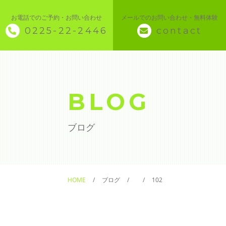
お電話でのご予約・お問い合わせ
メールでのお問い合わせ・無料体験
0225-22-2446
contact
◇ トップページ
◇ 当スクールについて
BLOG
◆ 講座メニュー ◆
ブログ
◆ Microsoft Office・パソコン基本
◆ 簿記・経理
HOME
ブログ
102
◆ CAD・BIM
◆ CAD社員研修