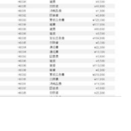
[addtoany]