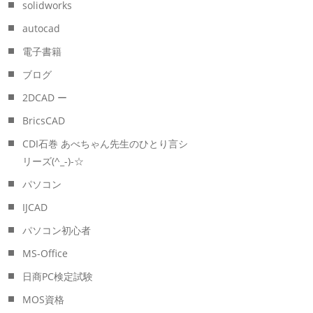
solidworks
autocad
電子書籍
ブログ
2DCAD ー
BricsCAD
CDI石巻 あべちゃん先生のひとり言シ
リーズ(^_-)-☆
パソコン
IJCAD
パソコン初心者
MS-Office
日商PC検定試験
MOS資格