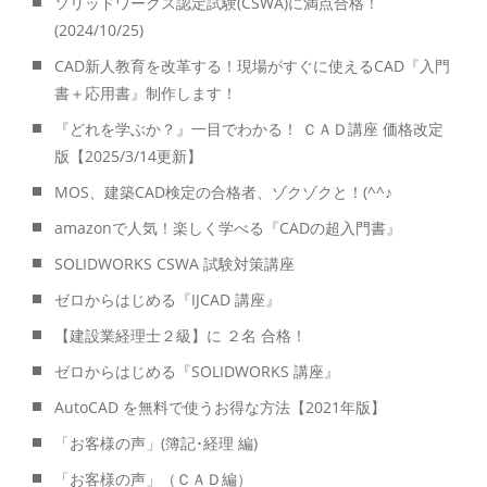
ソリッドワークス認定試験(CSWA)に満点合格！
(2024/10/25)
CAD新人教育を改革する！現場がすぐに使えるCAD『入門
書＋応用書』制作します！
『どれを学ぶか？』一目でわかる！ ＣＡＤ講座 価格改定
版【2025/3/14更新】
MOS、建築CAD検定の合格者、ゾクゾクと！(^^♪
amazonで人気！楽しく学べる『CADの超入門書』
SOLIDWORKS CSWA 試験対策講座
ゼロからはじめる『IJCAD 講座』
【建設業経理士２級】に ２名 合格！
ゼロからはじめる『SOLIDWORKS 講座』
AutoCAD を無料で使うお得な方法【2021年版】
「お客様の声」(簿記･経理 編)
「お客様の声」（ＣＡＤ編）