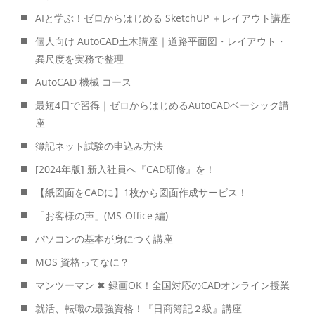
AIと学ぶ！ゼロからはじめる SketchUP ＋レイアウト講座
個人向け AutoCAD土木講座｜道路平面図・レイアウト・
異尺度を実務で整理
AutoCAD 機械 コース
最短4日で習得｜ゼロからはじめるAutoCADベーシック講
座
簿記ネット試験の申込み方法
[2024年版] 新入社員へ『CAD研修』を！
【紙図面をCADに】1枚から図面作成サービス！
「お客様の声」(MS-Office 編)
パソコンの基本が身につく講座
MOS 資格ってなに？
マンツーマン ✖ 録画OK！全国対応のCADオンライン授業
就活、転職の最強資格！『日商簿記２級』講座