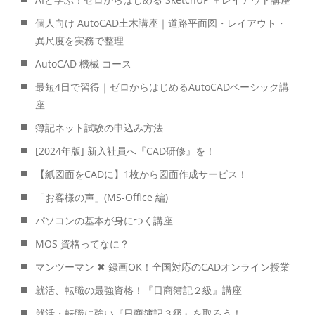
個人向け AutoCAD土木講座｜道路平面図・レイアウト・
異尺度を実務で整理
AutoCAD 機械 コース
最短4日で習得｜ゼロからはじめるAutoCADベーシック講
座
簿記ネット試験の申込み方法
[2024年版] 新入社員へ『CAD研修』を！
【紙図面をCADに】1枚から図面作成サービス！
「お客様の声」(MS-Office 編)
パソコンの基本が身につく講座
MOS 資格ってなに？
マンツーマン ✖ 録画OK！全国対応のCADオンライン授業
就活、転職の最強資格！『日商簿記２級』講座
就活・転職に強い『日商簿記３級』を取ろう！