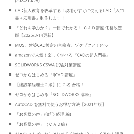
(2024/10/25)
CAD新人教育を改革する！現場がすぐに使えるCAD『入門
書＋応用書』制作します！
『どれを学ぶか？』一目でわかる！ ＣＡＤ講座 価格改定
版【2025/3/14更新】
MOS、建築CAD検定の合格者、ゾクゾクと！(^^♪
amazonで人気！楽しく学べる『CADの超入門書』
SOLIDWORKS CSWA 試験対策講座
ゼロからはじめる『IJCAD 講座』
【建設業経理士２級】に ２名 合格！
ゼロからはじめる『SOLIDWORKS 講座』
AutoCAD を無料で使うお得な方法【2021年版】
「お客様の声」(簿記･経理 編)
「お客様の声」（ＣＡＤ編）
AIと学ぶ！ゼロからはじめる SketchUP ＋レイアウト講座