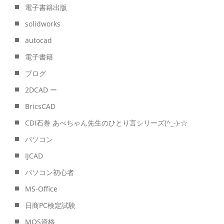
電子書籍出版
solidworks
autocad
電子書籍
ブログ
2DCAD ー
BricsCAD
CDI石巻 あべちゃん先生のひとり言シリーズ(^_-)-☆
パソコン
IJCAD
パソコン初心者
MS-Office
日商PC検定試験
MOS資格