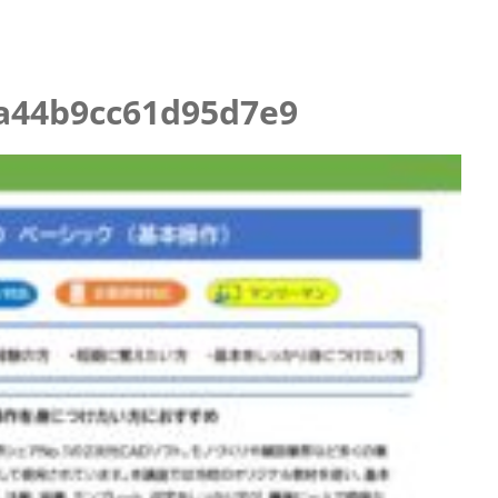
a44b9cc61d95d7e9
イブ配信