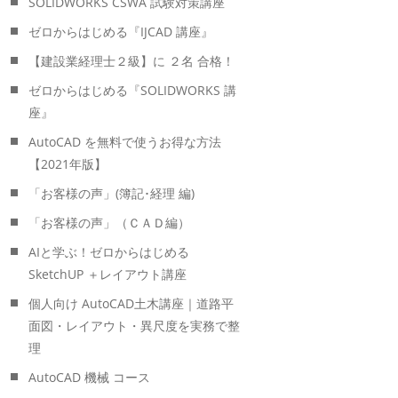
SOLIDWORKS CSWA 試験対策講座
ゼロからはじめる『IJCAD 講座』
【建設業経理士２級】に ２名 合格！
ゼロからはじめる『SOLIDWORKS 講
座』
AutoCAD を無料で使うお得な方法
【2021年版】
「お客様の声」(簿記･経理 編)
「お客様の声」（ＣＡＤ編）
AIと学ぶ！ゼロからはじめる
SketchUP ＋レイアウト講座
個人向け AutoCAD土木講座｜道路平
面図・レイアウト・異尺度を実務で整
理
AutoCAD 機械 コース