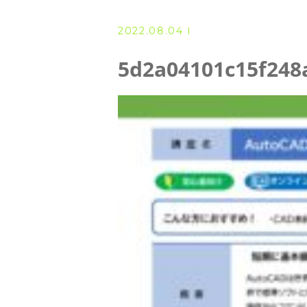
◆ 資格･ネット試験
2022.08.04
◆ オンラインによる授業／体験
5d2a04101c15f248
◇ 書籍出版
◇ Youtubeチャンネル・ラ
◇ よくある質問
◇ お客様の声
◇ ブログ