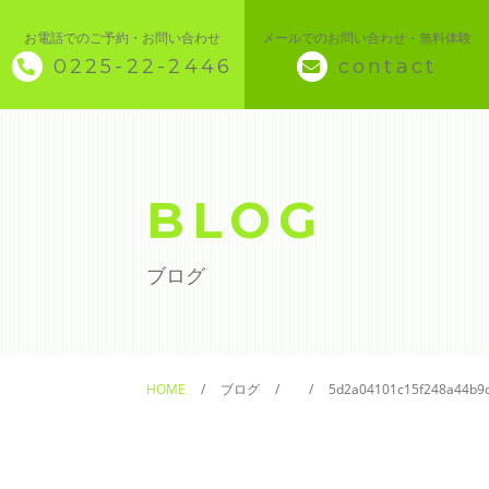
お電話でのご予約・お問い合わせ
メールでのお問い合わせ・無料体験
0225-22-2446
contact
◇ トップページ
◇ 当スクールについて
BLOG
◆ 講座メニュー ◆
ブログ
◆ Microsoft Office・パソコン基本
◆ 簿記・経理
HOME
ブログ
5d2a04101c15f248a44b9
◆ CAD・BIM
◆ CAD社員研修