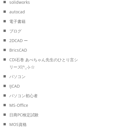
solidworks
autocad
電子書籍
ブログ
2DCAD ー
BricsCAD
CDI石巻 あべちゃん先生のひとり言シ
リーズ(^_-)-☆
パソコン
IJCAD
パソコン初心者
MS-Office
日商PC検定試験
MOS資格