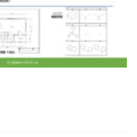
[addtoany]