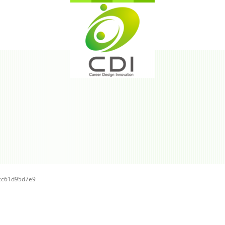
cc61d95d7e9