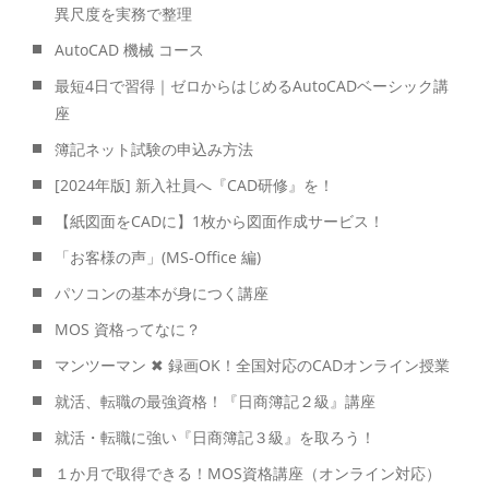
異尺度を実務で整理
AutoCAD 機械 コース
最短4日で習得｜ゼロからはじめるAutoCADベーシック講
座
簿記ネット試験の申込み方法
[2024年版] 新入社員へ『CAD研修』を！
【紙図面をCADに】1枚から図面作成サービス！
「お客様の声」(MS-Office 編)
パソコンの基本が身につく講座
MOS 資格ってなに？
マンツーマン ✖ 録画OK！全国対応のCADオンライン授業
就活、転職の最強資格！『日商簿記２級』講座
就活・転職に強い『日商簿記３級』を取ろう！
１か月で取得できる！MOS資格講座（オンライン対応）