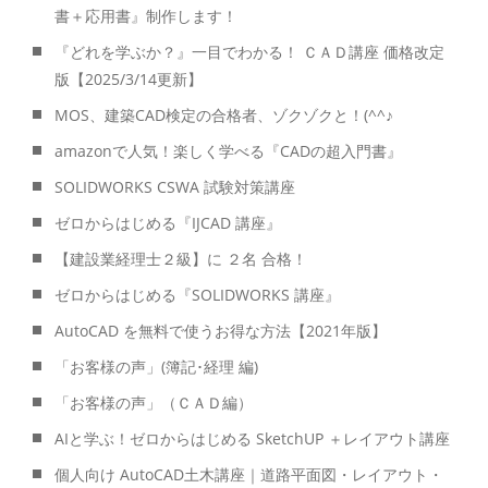
書＋応用書』制作します！
『どれを学ぶか？』一目でわかる！ ＣＡＤ講座 価格改定
版【2025/3/14更新】
MOS、建築CAD検定の合格者、ゾクゾクと！(^^♪
amazonで人気！楽しく学べる『CADの超入門書』
SOLIDWORKS CSWA 試験対策講座
ゼロからはじめる『IJCAD 講座』
【建設業経理士２級】に ２名 合格！
ゼロからはじめる『SOLIDWORKS 講座』
AutoCAD を無料で使うお得な方法【2021年版】
「お客様の声」(簿記･経理 編)
「お客様の声」（ＣＡＤ編）
AIと学ぶ！ゼロからはじめる SketchUP ＋レイアウト講座
個人向け AutoCAD土木講座｜道路平面図・レイアウト・