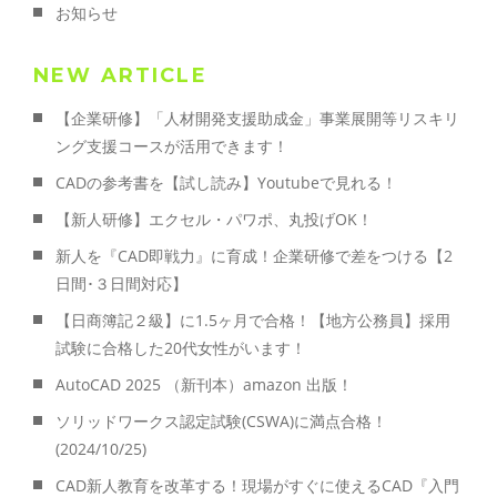
お知らせ
NEW ARTICLE
【企業研修】「人材開発支援助成金」事業展開等リスキリ
ング支援コースが活用できます！
CADの参考書を【試し読み】Youtubeで見れる！
【新人研修】エクセル・パワポ、丸投げOK！
新人を『CAD即戦力』に育成！企業研修で差をつける【2
日間･３日間対応】
【日商簿記２級】に1.5ヶ月で合格！【地方公務員】採用
試験に合格した20代女性がいます！
AutoCAD 2025 （新刊本）amazon 出版！
ソリッドワークス認定試験(CSWA)に満点合格！
(2024/10/25)
CAD新人教育を改革する！現場がすぐに使えるCAD『入門