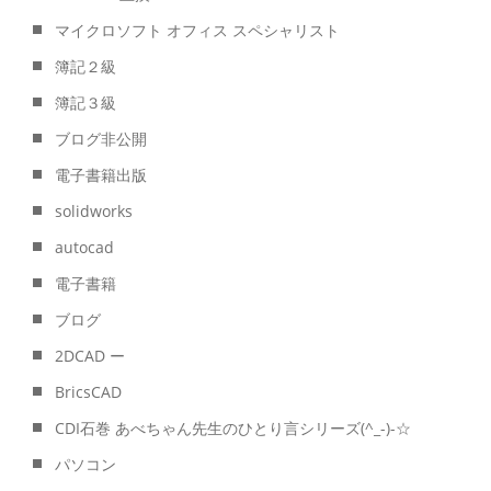
マイクロソフト オフィス スペシャリスト
簿記２級
簿記３級
ブログ非公開
電子書籍出版
solidworks
autocad
電子書籍
ブログ
2DCAD ー
BricsCAD
CDI石巻 あべちゃん先生のひとり言シリーズ(^_-)-☆
パソコン