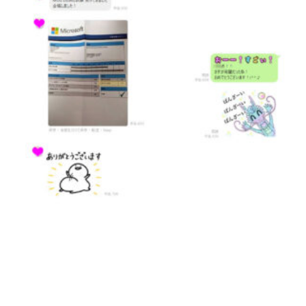
[addtoany]