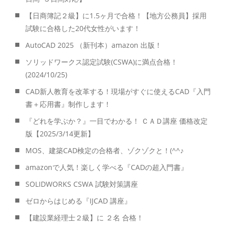
【日商簿記２級】に1.5ヶ月で合格！【地方公務員】採用
試験に合格した20代女性がいます！
AutoCAD 2025 （新刊本）amazon 出版！
ソリッドワークス認定試験(CSWA)に満点合格！
(2024/10/25)
CAD新人教育を改革する！現場がすぐに使えるCAD『入門
書＋応用書』制作します！
『どれを学ぶか？』一目でわかる！ ＣＡＤ講座 価格改定
版【2025/3/14更新】
MOS、建築CAD検定の合格者、ゾクゾクと！(^^♪
amazonで人気！楽しく学べる『CADの超入門書』
SOLIDWORKS CSWA 試験対策講座
ゼロからはじめる『IJCAD 講座』
【建設業経理士２級】に ２名 合格！