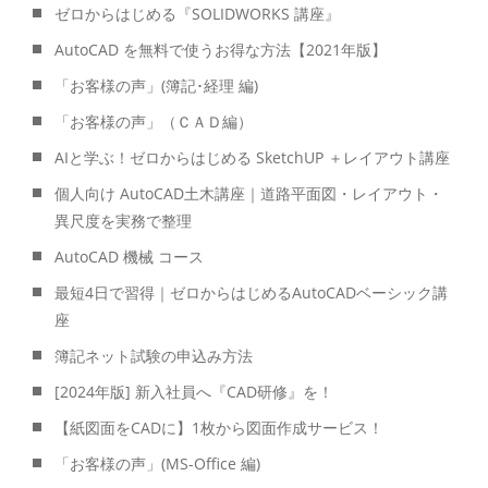
ゼロからはじめる『SOLIDWORKS 講座』
AutoCAD を無料で使うお得な方法【2021年版】
「お客様の声」(簿記･経理 編)
「お客様の声」（ＣＡＤ編）
AIと学ぶ！ゼロからはじめる SketchUP ＋レイアウト講座
個人向け AutoCAD土木講座｜道路平面図・レイアウト・
異尺度を実務で整理
AutoCAD 機械 コース
最短4日で習得｜ゼロからはじめるAutoCADベーシック講
座
簿記ネット試験の申込み方法
[2024年版] 新入社員へ『CAD研修』を！
【紙図面をCADに】1枚から図面作成サービス！
「お客様の声」(MS-Office 編)