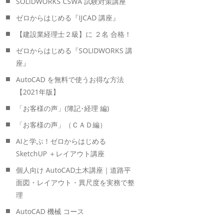
SOLIDWORKS CSWA 試験対策講座
ゼロからはじめる『IJCAD 講座』
【建設業経理士２級】に ２名 合格！
ゼロからはじめる『SOLIDWORKS 講
座』
AutoCAD を無料で使うお得な方法
【2021年版】
「お客様の声」(簿記･経理 編)
「お客様の声」（ＣＡＤ編）
AIと学ぶ！ゼロからはじめる
SketchUP ＋レイアウト講座
個人向け AutoCAD土木講座｜道路平
面図・レイアウト・異尺度を実務で整
理
AutoCAD 機械 コース