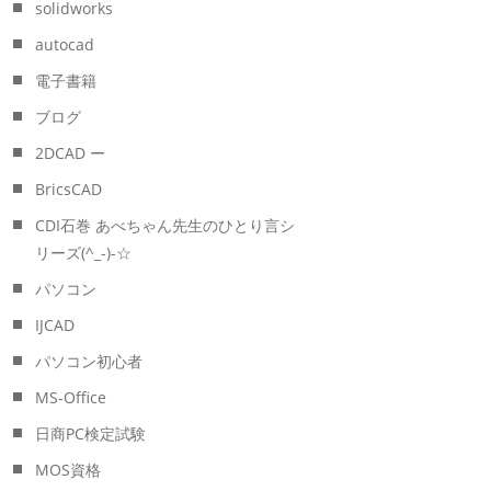
solidworks
autocad
電子書籍
ブログ
2DCAD ー
BricsCAD
CDI石巻 あべちゃん先生のひとり言シ
リーズ(^_-)-☆
パソコン
IJCAD
パソコン初心者
MS-Office
日商PC検定試験
MOS資格