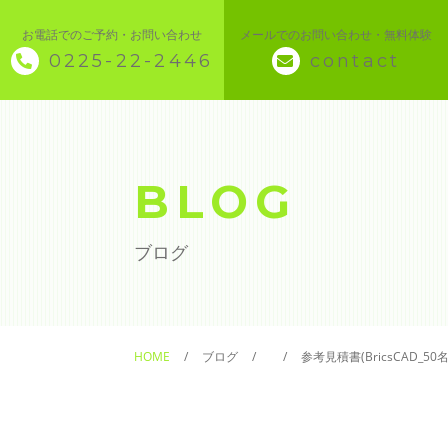
お電話でのご予約・お問い合わせ
メールでのお問い合わせ・無料体験
0225-22-2446
contact
◇ トップページ
◇ 当スクールについて
BLOG
◆ 講座メニュー ◆
ブログ
◆ Microsoft Office・パソコン基本
◆ 簿記・経理
HOME
ブログ
参考見積書(BricsCAD_50名)
◆ CAD・BIM
◆ CAD社員研修