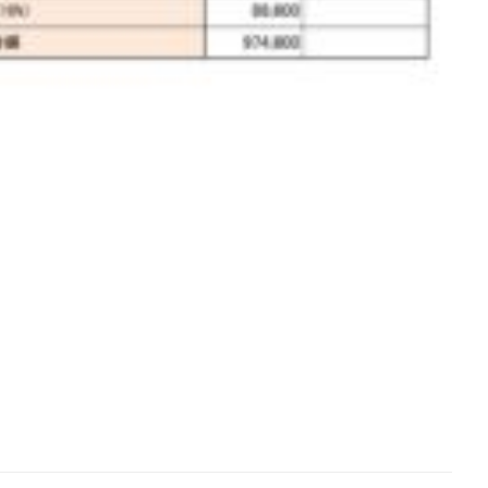
[addtoany]