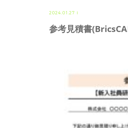
◆ 資格･ネット試験
2024.01.27
◆ オンラインによる授業／体験
参考見積書(BricsCAD
◇ 書籍出版
◇ Youtubeチャンネル・ラ
◇ よくある質問
◇ お客様の声
◇ ブログ