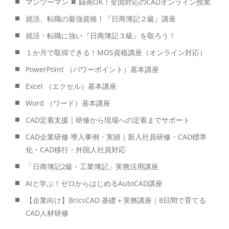
マンツーマン ✖ 録画OK！全国対応のCADオンライン授業
就活、転職の最強資格！『日商簿記２級』講座
就活・転職に強い『日商簿記３級』を取ろう！
１か月で取得できる！MOS資格講座（オンライン対応）
PowerPoint （パワーポイント）基本講座
Excel （エクセル）基本講座
Word （ワード）基本講座
CAD定着支援｜研修から現場への定着までサポート
CAD企業研修 導入事例・実績｜新入社員研修・CAD標準
化・CAD移行・外国人社員対応
「日商簿記2級・工業簿記」実務活用講座
AIと学ぶ！ゼロからはじめるAutoCAD講座
【企業向け】BricsCAD 基礎＋実務講座｜8日間で育てる
CAD人材研修