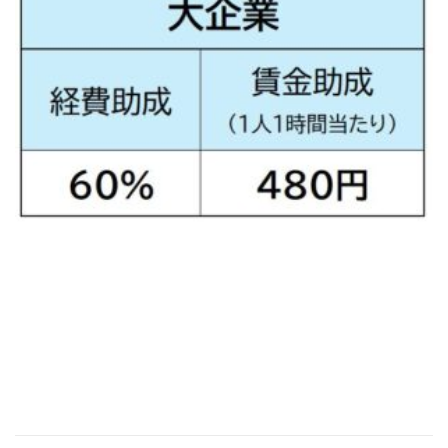
[addtoany]