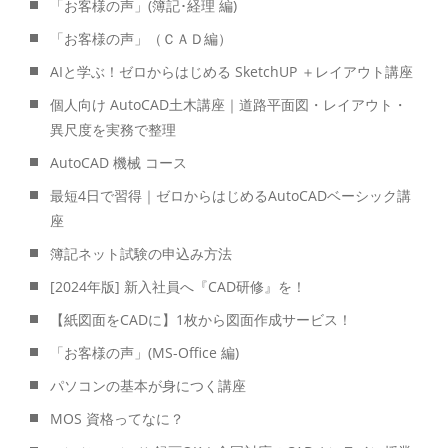
「お客様の声」(簿記･経理 編)
「お客様の声」（ＣＡＤ編）
AIと学ぶ！ゼロからはじめる SketchUP ＋レイアウト講座
個人向け AutoCAD土木講座｜道路平面図・レイアウト・
異尺度を実務で整理
AutoCAD 機械 コース
最短4日で習得｜ゼロからはじめるAutoCADベーシック講
座
簿記ネット試験の申込み方法
[2024年版] 新入社員へ『CAD研修』を！
【紙図面をCADに】1枚から図面作成サービス！
「お客様の声」(MS-Office 編)
パソコンの基本が身につく講座
MOS 資格ってなに？