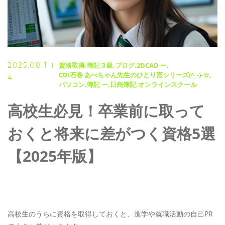
2025.08.1
資格取得
簿記３級
ブログ
2DCAD ー
CDI石巻 あべちゃん先生のひとり言シリーズ(^_-)-☆
4
パソコン
簿記 ー
日商簿記
オンラインスクール
高校生必見！卒業前に取って
おくと将来に差がつく資格5選
【2025年版】
高校生のうちに資格を取得しておくと、進学や就職活動の自己PR