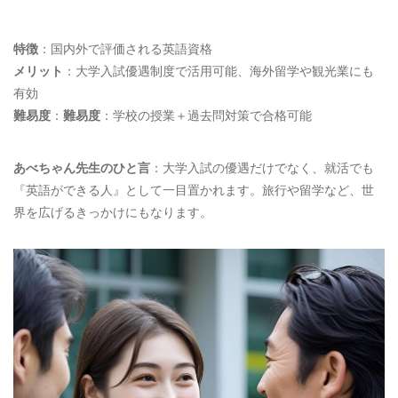
特徴
：国内外で評価される英語資格
メリット
：大学入試優遇制度で活用可能、海外留学や観光業にも
有効
難易度
：
難易度
：学校の授業＋過去問対策で合格可能
あべちゃん先生のひと言
：大学入試の優遇だけでなく、就活でも
『英語ができる人』として一目置かれます。旅行や留学など、世
界を広げるきっかけにもなります。