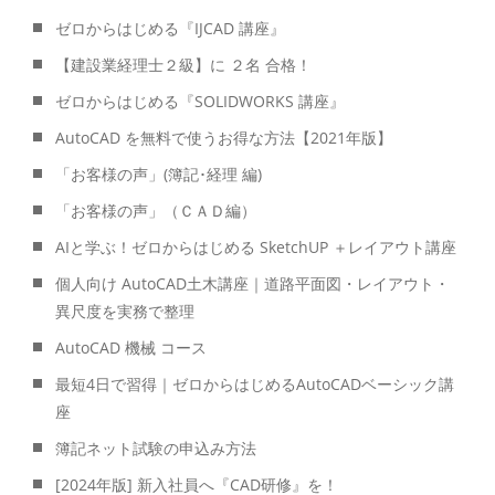
ゼロからはじめる『IJCAD 講座』
【建設業経理士２級】に ２名 合格！
ゼロからはじめる『SOLIDWORKS 講座』
AutoCAD を無料で使うお得な方法【2021年版】
「お客様の声」(簿記･経理 編)
「お客様の声」（ＣＡＤ編）
AIと学ぶ！ゼロからはじめる SketchUP ＋レイアウト講座
個人向け AutoCAD土木講座｜道路平面図・レイアウト・
異尺度を実務で整理
AutoCAD 機械 コース
最短4日で習得｜ゼロからはじめるAutoCADベーシック講
座
簿記ネット試験の申込み方法
[2024年版] 新入社員へ『CAD研修』を！