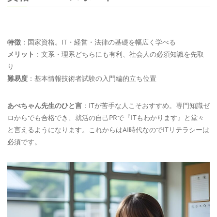
特徴
：国家資格。IT・経営・法律の基礎を幅広く学べる
メリット
：文系・理系どちらにも有利、社会人の必須知識を先取
り
難易度
：基本情報技術者試験の入門編的立ち位置
あべちゃん先生のひと言
：ITが苦手な人こそおすすめ。専門知識ゼ
ロからでも合格でき、就活の自己PRで『ITもわかります』と堂々
と言えるようになります。これからはAI時代なのでITリテラシーは
必須です。