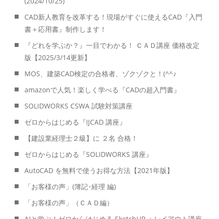
(2024/10/25)
CAD新人教育を改革する！現場がすぐに使えるCAD『入門
書＋応用書』制作します！
『どれを学ぶか？』一目でわかる！ ＣＡＤ講座 価格改定
版【2025/3/14更新】
MOS、建築CAD検定の合格者、ゾクゾクと！(^^♪
amazonで人気！楽しく学べる『CADの超入門書』
SOLIDWORKS CSWA 試験対策講座
ゼロからはじめる『IJCAD 講座』
【建設業経理士２級】に ２名 合格！
ゼロからはじめる『SOLIDWORKS 講座』
AutoCAD を無料で使うお得な方法【2021年版】
「お客様の声」(簿記･経理 編)
「お客様の声」（ＣＡＤ編）
AIと学ぶ！ゼロからはじめる SketchUP ＋レイアウト講座