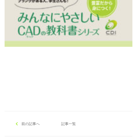
[addtoany]
前の記事へ
記事一覧