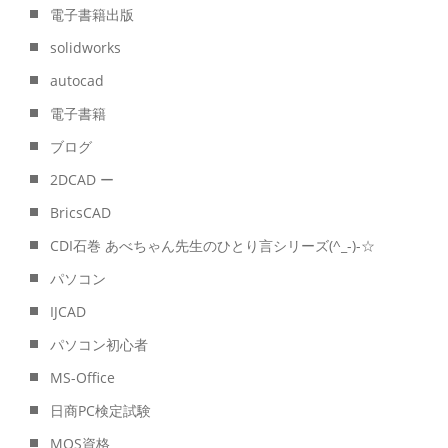
電子書籍出版
solidworks
autocad
電子書籍
ブログ
2DCAD ー
BricsCAD
CDI石巻 あべちゃん先生のひとり言シリーズ(^_-)-☆
パソコン
IJCAD
パソコン初心者
MS-Office
日商PC検定試験
MOS資格