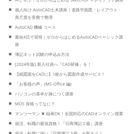
個人向け AutoCAD土木講座｜道路平面図・レイアウト・
異尺度を実務で整理
AutoCAD 機械 コース
最短4日で習得｜ゼロからはじめるAutoCADベーシック講
座
簿記ネット試験の申込み方法
[2024年版] 新入社員へ『CAD研修』を！
【紙図面をCADに】1枚から図面作成サービス！
「お客様の声」(MS-Office 編)
パソコンの基本が身につく講座
MOS 資格ってなに？
マンツーマン ✖ 録画OK！全国対応のCADオンライン授業
就活、転職の最強資格！『日商簿記２級』講座
就活・転職に強い『日商簿記３級』を取ろう！