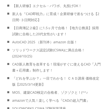
【新人研修】エクセル・パワポ、丸投げOK！
新人を『CAD即戦力』に育成！企業研修で差をつける【2
日間･３日間対応】
【日商簿記２級】に1.5ヶ月で合格！【地方公務員】採用
試験に合格した20代女性がいます！
AutoCAD 2025 （新刊本）amazon 出版！
ソリッドワークス認定試験(CSWA)に満点合格！
(2024/10/25)
CAD新人教育を改革する！現場がすぐに使えるCAD『入門
書＋応用書』制作します！
『どれを学ぶか？』一目でわかる！ ＣＡＤ講座 価格改定
版【2025/3/14更新】
MOS、建築CAD検定の合格者、ゾクゾクと！(^^♪
amazonで人気！楽しく学べる『CADの超入門書』
SOLIDWORKS CSWA 試験対策講座