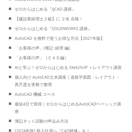
ゼロからはじめる『IJCAD 講座』
【建設業経理士２級】に ２名 合格！
ゼロからはじめる『SOLIDWORKS 講座』
AutoCAD を無料で使うお得な方法【2021年版】
「お客様の声」(簿記･経理 編)
「お客様の声」（ＣＡＤ編）
AIと学ぶ！ゼロからはじめる SketchUP ＋レイアウト講座
個人向け AutoCAD土木講座｜道路平面図・レイアウト・
異尺度を実務で整理
AutoCAD 機械 コース
最短4日で習得｜ゼロからはじめるAutoCADベーシック講
座
簿記ネット試験の申込み方法
[2024年版] 新入社員へ『CAD研修』を！