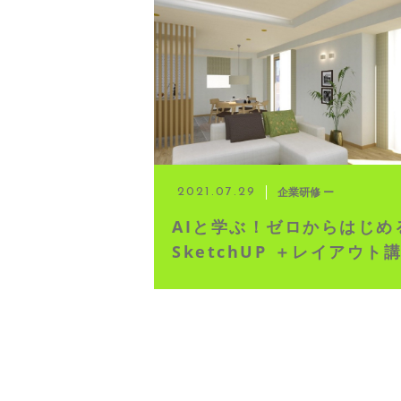
◆ 資格･ネット試験
◆ オンラインによる授業／体験
◇ 書籍出版
◇ Youtubeチャンネル・ラ
企業研修 ー
2021.07.29
AIと学ぶ！ゼロからはじめ
◇ よくある質問
SketchUP ＋レイアウト
◇ お客様の声
◇ ブログ