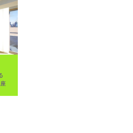
イブ配信
る
講座