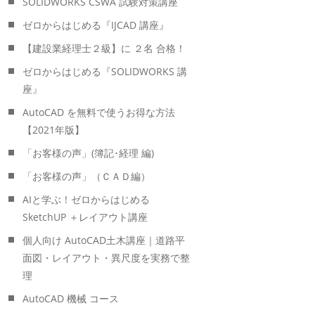
SOLIDWORKS CSWA 試験対策講座
ゼロからはじめる『IJCAD 講座』
【建設業経理士２級】に ２名 合格！
ゼロからはじめる『SOLIDWORKS 講
座』
AutoCAD を無料で使うお得な方法
【2021年版】
「お客様の声」(簿記･経理 編)
「お客様の声」（ＣＡＤ編）
AIと学ぶ！ゼロからはじめる
SketchUP ＋レイアウト講座
個人向け AutoCAD土木講座｜道路平
面図・レイアウト・異尺度を実務で整
理
AutoCAD 機械 コース