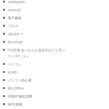
solidworks
autocad
電子書籍
ブログ
2DCAD ー
BricsCAD
CDI石巻 あべちゃん先生のひとり言シ
リーズ(^_-)-☆
パソコン
IJCAD
パソコン初心者
MS-Office
日商PC検定試験
MOS資格