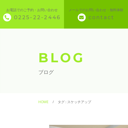
お電話でのご予約・お問い合わせ
メールでのお問い合わせ・無料体験
0225-22-2446
contact
◇ トップページ
◇ 当スクールについて
BLOG
◆ 講座メニュー ◆
ブログ
◆ Microsoft Office・パソコン基本
◆ 簿記・経理
HOME
タグ : スケッチアップ
◆ CAD・BIM
◆ CAD社員研修