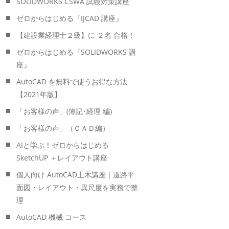
SOLIDWORKS CSWA 試験対策講座
ゼロからはじめる『IJCAD 講座』
【建設業経理士２級】に ２名 合格！
ゼロからはじめる『SOLIDWORKS 講
座』
AutoCAD を無料で使うお得な方法
【2021年版】
「お客様の声」(簿記･経理 編)
「お客様の声」（ＣＡＤ編）
AIと学ぶ！ゼロからはじめる
SketchUP ＋レイアウト講座
個人向け AutoCAD土木講座｜道路平
面図・レイアウト・異尺度を実務で整
理
AutoCAD 機械 コース