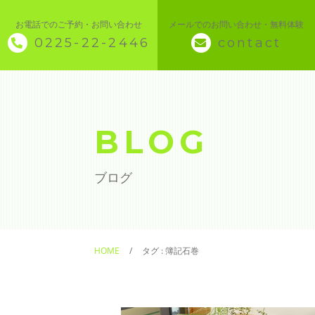
お電話でのご予約・お問い合わせ
メールでのお問い合わせ・無料体験
0225-22-2446
contact
◇ トップページ
◇ 当スクールについて
BLOG
◆ 講座メニュー ◆
ブログ
◆ Microsoft Office・パソコン基本
◆ 簿記・経理
HOME
タグ : 簿記石巻
◆ CAD・BIM
◆ CAD社員研修