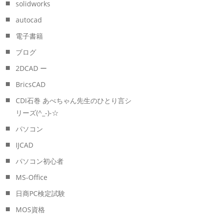
solidworks
autocad
電子書籍
ブログ
2DCAD ー
BricsCAD
CDI石巻 あべちゃん先生のひとり言シ
リーズ(^_-)-☆
パソコン
IJCAD
パソコン初心者
MS-Office
日商PC検定試験
MOS資格