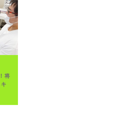
イブ配信
！将
・キ