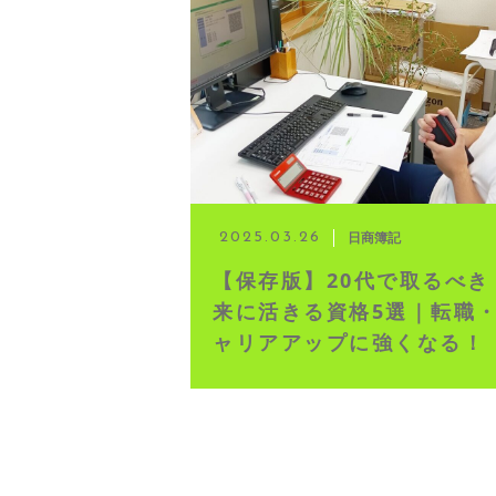
◆ 資格･ネット試験
◆ オンラインによる授業／体験
◇ 書籍出版
◇ Youtubeチャンネル・ラ
日商簿記
2025.03.26
【保存版】20代で取るべき
◇ よくある質問
来に活きる資格5選｜転職
ャリアアップに強くなる！
◇ お客様の声
◇ ブログ