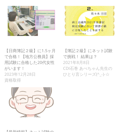
【日商簿記２級】に1.5ヶ月
【簿記２級】にネット試験
で合格！【地方公務員】採
で挑戦！ 結果は？
用試験に合格した20代女性
2021年8月8日
がいます！
CDI石巻 あべちゃん先生の
2023年12月28日
ひとり言シリーズ(^_-)-☆
資格取得
【最新情報】ネット試験の