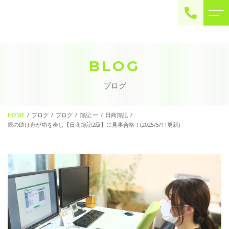
ご予約・お問い合わせ
0225-22-2446
BLOG
ブログ
お問い合わせ
contact
HOME
ブログ
ブログ
簿記 ー
日商簿記
親の助け舟が功を奏し【日商簿記2級】に見事合格！(2025/5/11更新)