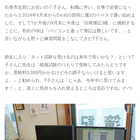
石巻市近郊にお住いのＴ子さん。転職に伴い、仕事で必要になっ
たからと2024年8月末からExcelの習得に週2のペースで通い始めま
した。そして1か月後の9月末に今度は「日商簿記3級」に挑戦する
ことに。初めの頃は「パソコンと違って簿記は難しいです。」と
言いながらも黙々と練習問題をこなしてきたT子さん。
師走に入り「ネット試験を受けるのは来年で良いかな？」というT
子さんに先生は「模擬試験のつもりで受験してみたらどうです
か。受験料3,300円かかるけど今の調子ならいけると思います
よ。」と勧められ、T子さんは「じゃあ、今年中に受けてみま
す！」と。直ぐに気持ちを入れ替えるところは流石ですね。(^-^)