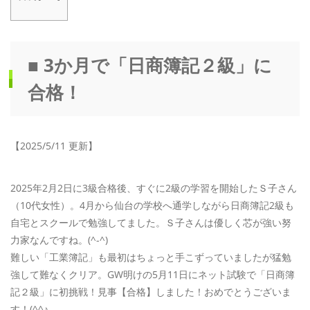
■ 3か月で「日商簿記２級」に
合格！
【2025/5/11 更新】
2025年2月2日に3級合格後、すぐに2級の学習を開始したＳ子さん
（10代女性）。4月から仙台の学校へ通学しながら日商簿記2級も
自宅とスクールで勉強してました。Ｓ子さんは優しく芯が強い努
力家なんですね。(^-^)
難しい「工業簿記」も最初はちょっと手こずっていましたが猛勉
強して難なくクリア。GW明けの5月11日にネット試験で「日商簿
記２級」に初挑戦！見事【合格】しました！おめでとうございま
す！(^^♪