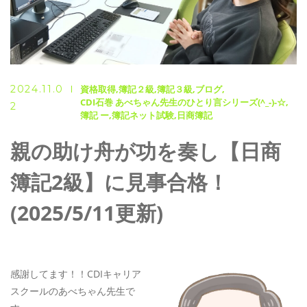
2024.11.0
資格取得
簿記２級
簿記３級
ブログ
CDI石巻 あべちゃん先生のひとり言シリーズ(^_-)-☆
2
簿記 ー
簿記ネット試験
日商簿記
親の助け舟が功を奏し【日商
簿記2級】に見事合格！
(2025/5/11更新)
感謝してます！！CDIキャリア
スクールのあべちゃん先生で