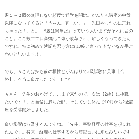
週１～２回の無理しない頻度で通学を開始。だんだん講座の中盤
以降になってくると「う～ん、難しい。」「先日やったのに忘れ
ちゃった！」と。「3級は簡単だ」っていう人いますがそれは昔の
こと。ここ数年で日商簿記全体が改革され、難しくなってきたん
ですね。特に初めて簿記を習う方には3級と言ってもなかなか手ご
わいと思いますよ。
でも、Ａさんは持ち前の根性とがんばりで3級試験に見事【合
格】。本当に良かったです！(^^)/
Ａさん「先生のおかげでここまで来たので、次は【2級】に挑戦し
たいです！」と自信に満ちた顔。そして少し休んで10月から2級講
座を受講開始しました。
良い影響は波及するんですね。「先生、事務経理の仕事を頼まれ
たんです。将来、経理の仕事するから簿記習いに来たみたいです