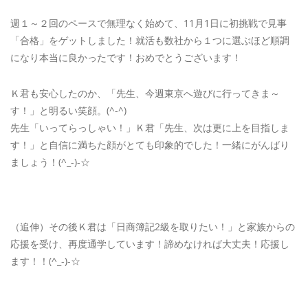
週１～２回のペースで無理なく始めて、11月1日に初挑戦で見事
「合格」をゲットしました！就活も数社から１つに選ぶほど順調
になり本当に良かったです！おめでとうございます！
Ｋ君も安心したのか、「先生、今週東京へ遊びに行ってきま～
す！」と明るい笑顔。(^-^)
先生「いってらっしゃい！」Ｋ君「先生、次は更に上を目指しま
す！」と自信に満ちた顔がとても印象的でした！一緒にがんばり
ましょう！(^_-)-☆
（追伸）その後Ｋ君は「日商簿記2級を取りたい！」と家族からの
応援を受け、再度通学しています！諦めなければ大丈夫！応援し
ます！！(^_-)-☆