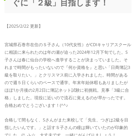
ぐに「２級」目指します！
【2025/2/22 更新】
宮城県石巻市在住のＳ子さん（10代女性）がCDIキャリアスクール
に相談に来られたのは年の瀬が迫った2024年12月下旬でした。S
子さんは春に仙台の学校へ進学することが決まっていました。そ
れまで時間がもったいないので『何か資格を』と思い「日商簿記3
級を取りたい。」とクリスマス前に入学されました。時間がある
ので週５日くらいのペースで通学。年末年始休暇もありましたが
ほぼ1か月後の2月2日に簿記ネット試験に初挑戦。見事「3級に合
格」しました。現役に近いので流石に覚えるのが早かったです。
合格おめでとうございます！(^^♪
合格して間もなく、Sさんがまた来校して「先生、つぎは2級を目
指したいんです。」と話すＳ子さんの瞳は輝いていたのが印象的
でした。(^_-)-☆ 大丈夫です。一緒にがんばりましょう！