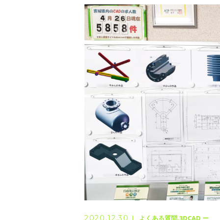
◆ 資格･ネット試験
◆ オンラインによる授業／体験
◇ 書籍出版
◇ Youtubeチャンネル・ラ
◇ よくある質問
◇ お客様の声
◇ ブログ
2020.12.30
よくある質問
3DCAD ー