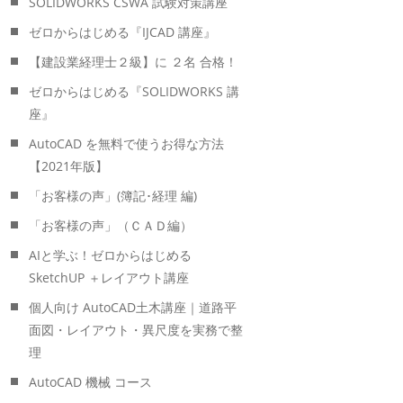
SOLIDWORKS CSWA 試験対策講座
ゼロからはじめる『IJCAD 講座』
【建設業経理士２級】に ２名 合格！
ゼロからはじめる『SOLIDWORKS 講
座』
AutoCAD を無料で使うお得な方法
【2021年版】
「お客様の声」(簿記･経理 編)
「お客様の声」（ＣＡＤ編）
AIと学ぶ！ゼロからはじめる
SketchUP ＋レイアウト講座
個人向け AutoCAD土木講座｜道路平
面図・レイアウト・異尺度を実務で整
理
AutoCAD 機械 コース