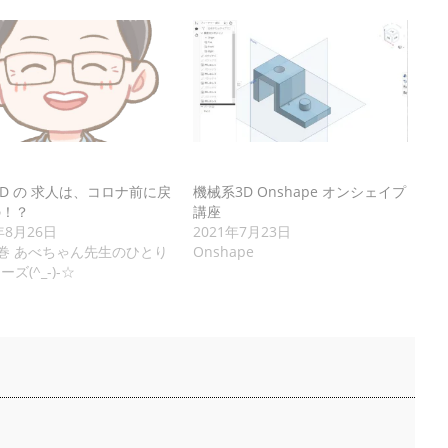
CAD の 求人は、コロナ前に戻
機械系3D Onshape オンシェイプ
の！？
講座
年8月26日
2021年7月23日
石巻 あべちゃん先生のひとり
Onshape
ズ(^_-)-☆