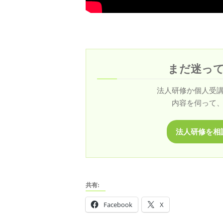
まだ迷っ
法人研修か個人受
内容を伺って
法人研修を相
共有:
Facebook
X