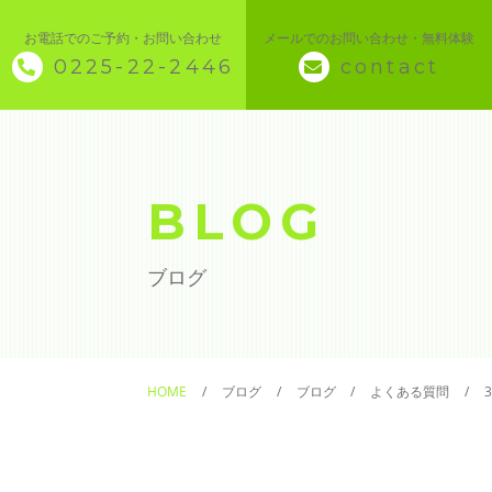
お電話でのご予約・お問い合わせ
メールでのお問い合わせ・無料体験
0225-22-2446
contact
◇ トップページ
◇ 当スクールについて
BLOG
◆ 講座メニュー ◆
ブログ
◆ Microsoft Office・パソコン基本
◆ 簿記・経理
HOME
ブログ
ブログ
よくある質問
◆ CAD・BIM
◆ CAD社員研修