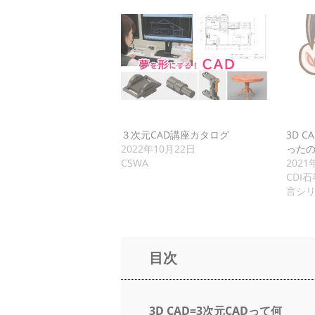
３次元CAD講座カタログ
3D 
2022年10月22日
った
CSWA
2021
CDI
言シリー
目次
3D CAD=3次元CADって何