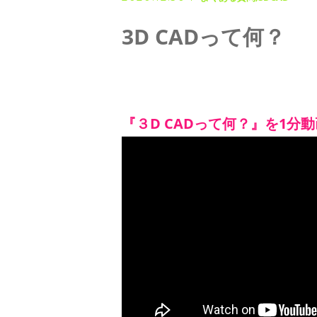
◇ 会社概要
3D CADって何？
◇ アクセス
『３D CADって何？』を1分