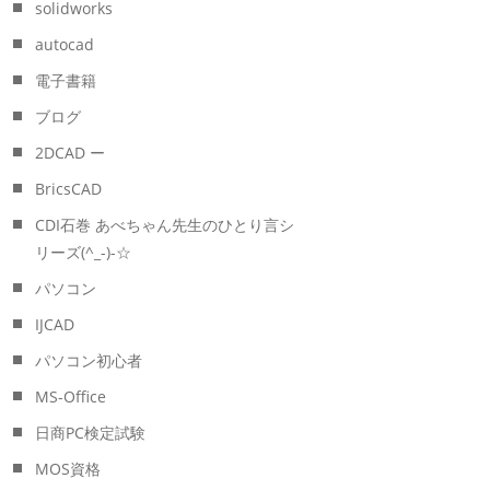
solidworks
autocad
電子書籍
ブログ
2DCAD ー
BricsCAD
CDI石巻 あべちゃん先生のひとり言シ
リーズ(^_-)-☆
パソコン
IJCAD
パソコン初心者
MS-Office
日商PC検定試験
MOS資格