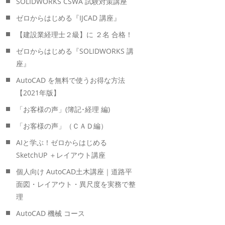
SOLIDWORKS CSWA 試験対策講座
ゼロからはじめる『IJCAD 講座』
【建設業経理士２級】に ２名 合格！
ゼロからはじめる『SOLIDWORKS 講
座』
AutoCAD を無料で使うお得な方法
【2021年版】
「お客様の声」(簿記･経理 編)
「お客様の声」（ＣＡＤ編）
AIと学ぶ！ゼロからはじめる
SketchUP ＋レイアウト講座
個人向け AutoCAD土木講座｜道路平
面図・レイアウト・異尺度を実務で整
理
AutoCAD 機械 コース