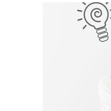
◆ 資格･ネット試験
◆ オンラインによる授業／体験
◇ 書籍出版
◇ Youtubeチャンネル・ラ
◇ よくある質問
◇ お客様の声
◇ ブログ