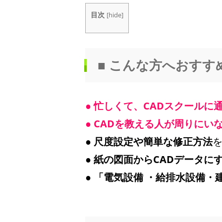
目次
[
hide
]
■ こんな方へおすす
●
忙しくて、CADスクールに
●
CADを教える人が周りにい
●
尺度設定や簡単な修正方法
●
紙の図面からCADデータに
●
「
電気設備
・給排水設備・建