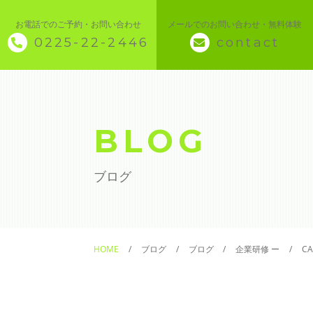
お電話でのご予約・お問い合わせ
メールでのお問い合わせ・無料体験
0225-22-2446
contact
◇ トップページ
◇ 当スクールについて
BLOG
◆ 講座メニュー ◆
ブログ
◆ Microsoft Office・パソコン基本
◆ 簿記・経理
HOME
ブログ
ブログ
企業研修 ー
C
◆ CAD・BIM
◆ CAD社員研修