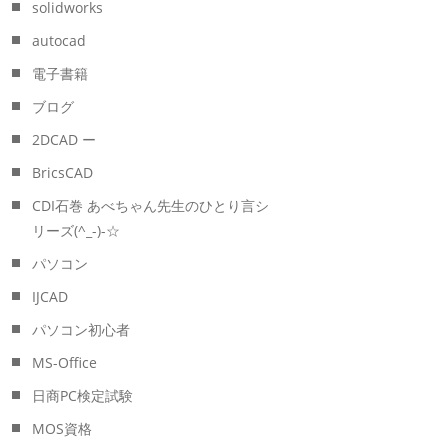
solidworks
autocad
電子書籍
ブログ
2DCAD ー
BricsCAD
CDI石巻 あべちゃん先生のひとり言シ
リーズ(^_-)-☆
パソコン
IJCAD
パソコン初心者
MS-Office
日商PC検定試験
MOS資格