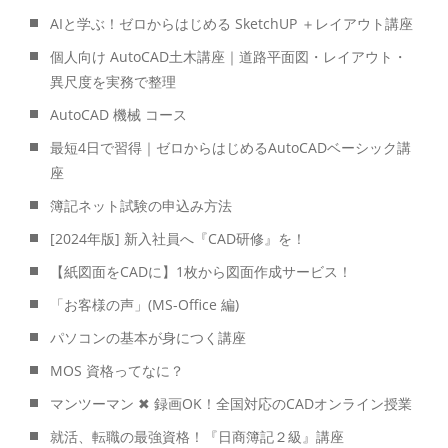
AIと学ぶ！ゼロからはじめる SketchUP ＋レイアウト講座
個人向け AutoCAD土木講座｜道路平面図・レイアウト・
異尺度を実務で整理
AutoCAD 機械 コース
最短4日で習得｜ゼロからはじめるAutoCADベーシック講
座
簿記ネット試験の申込み方法
[2024年版] 新入社員へ『CAD研修』を！
【紙図面をCADに】1枚から図面作成サービス！
「お客様の声」(MS-Office 編)
パソコンの基本が身につく講座
MOS 資格ってなに？
マンツーマン ✖ 録画OK！全国対応のCADオンライン授業
就活、転職の最強資格！『日商簿記２級』講座