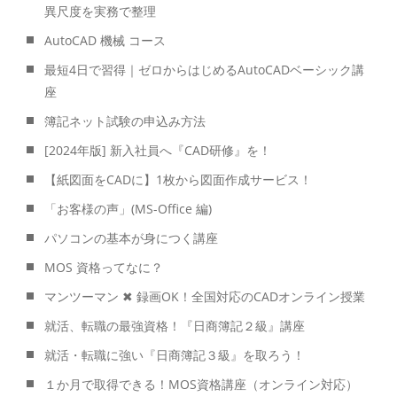
異尺度を実務で整理
AutoCAD 機械 コース
最短4日で習得｜ゼロからはじめるAutoCADベーシック講
座
簿記ネット試験の申込み方法
[2024年版] 新入社員へ『CAD研修』を！
【紙図面をCADに】1枚から図面作成サービス！
「お客様の声」(MS-Office 編)
パソコンの基本が身につく講座
MOS 資格ってなに？
マンツーマン ✖ 録画OK！全国対応のCADオンライン授業
就活、転職の最強資格！『日商簿記２級』講座
就活・転職に強い『日商簿記３級』を取ろう！
１か月で取得できる！MOS資格講座（オンライン対応）