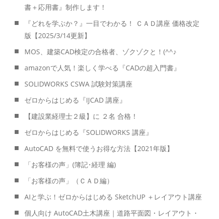
書＋応用書』制作します！
『どれを学ぶか？』一目でわかる！ ＣＡＤ講座 価格改定
版【2025/3/14更新】
MOS、建築CAD検定の合格者、ゾクゾクと！(^^♪
amazonで人気！楽しく学べる『CADの超入門書』
SOLIDWORKS CSWA 試験対策講座
ゼロからはじめる『IJCAD 講座』
【建設業経理士２級】に ２名 合格！
ゼロからはじめる『SOLIDWORKS 講座』
AutoCAD を無料で使うお得な方法【2021年版】
「お客様の声」(簿記･経理 編)
「お客様の声」（ＣＡＤ編）
AIと学ぶ！ゼロからはじめる SketchUP ＋レイアウト講座
個人向け AutoCAD土木講座｜道路平面図・レイアウト・