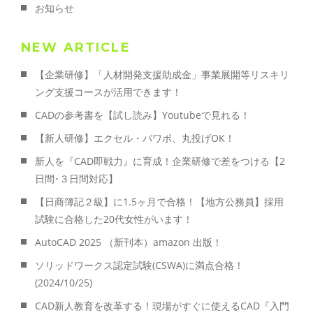
お知らせ
NEW ARTICLE
【企業研修】「人材開発支援助成金」事業展開等リスキリ
ング支援コースが活用できます！
CADの参考書を【試し読み】Youtubeで見れる！
【新人研修】エクセル・パワポ、丸投げOK！
新人を『CAD即戦力』に育成！企業研修で差をつける【2
日間･３日間対応】
【日商簿記２級】に1.5ヶ月で合格！【地方公務員】採用
試験に合格した20代女性がいます！
AutoCAD 2025 （新刊本）amazon 出版！
ソリッドワークス認定試験(CSWA)に満点合格！
(2024/10/25)
CAD新人教育を改革する！現場がすぐに使えるCAD『入門