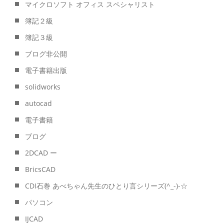
マイクロソフト オフィス スペシャリスト
簿記２級
簿記３級
ブログ非公開
電子書籍出版
solidworks
autocad
電子書籍
ブログ
2DCAD ー
BricsCAD
CDI石巻 あべちゃん先生のひとり言シリーズ(^_-)-☆
パソコン
IJCAD