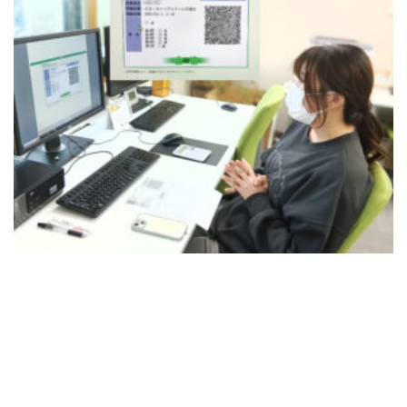
[addtoany]