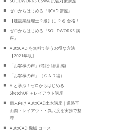
SOLIDWORKS CSWA 試験対策講座
ゼロからはじめる『IJCAD 講座』
【建設業経理士２級】に ２名 合格！
ゼロからはじめる『SOLIDWORKS 講
座』
AutoCAD を無料で使うお得な方法
【2021年版】
「お客様の声」(簿記･経理 編)
「お客様の声」（ＣＡＤ編）
AIと学ぶ！ゼロからはじめる
SketchUP ＋レイアウト講座
個人向け AutoCAD土木講座｜道路平
面図・レイアウト・異尺度を実務で整
理
AutoCAD 機械 コース