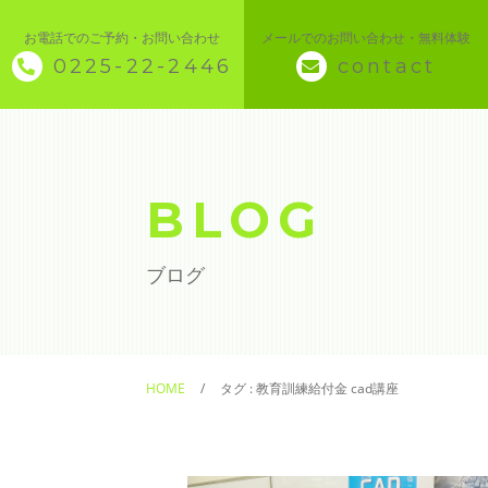
お電話でのご予約・お問い合わせ
メールでのお問い合わせ・無料体験
0225-22-2446
contact
◇ トップページ
◇ 当スクールについて
BLOG
◆ 講座メニュー ◆
ブログ
◆ Microsoft Office・パソコン基本
◆ 簿記・経理
HOME
タグ : 教育訓練給付金 cad講座
◆ CAD・BIM
◆ CAD社員研修