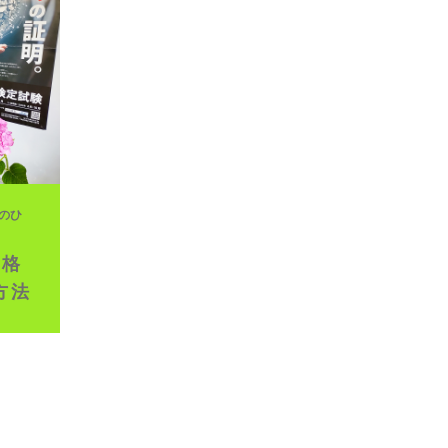
イブ配信
生のひ
資格
方法