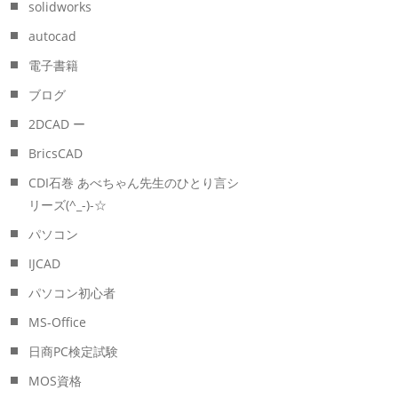
solidworks
autocad
電子書籍
ブログ
2DCAD ー
BricsCAD
CDI石巻 あべちゃん先生のひとり言シ
リーズ(^_-)-☆
パソコン
IJCAD
パソコン初心者
MS-Office
日商PC検定試験
MOS資格