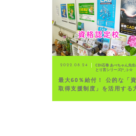
◆ 資格･ネット試験
◆ オンラインによる授業／体験
◇ 書籍出版
◇ Youtubeチャンネル・ラ
CDI石巻 あべちゃん先
2022.08.24
とり言シリーズ(^_-)-☆
◇ よくある質問
最大60％給付！ 公的な「
取得支援制度」を活用する
◇ お客様の声
◇ ブログ