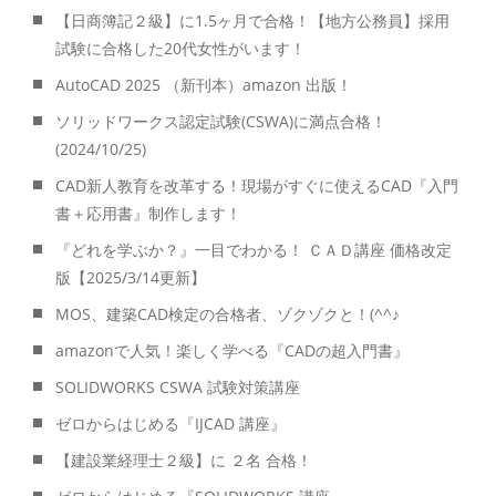
【日商簿記２級】に1.5ヶ月で合格！【地方公務員】採用
試験に合格した20代女性がいます！
AutoCAD 2025 （新刊本）amazon 出版！
ソリッドワークス認定試験(CSWA)に満点合格！
(2024/10/25)
CAD新人教育を改革する！現場がすぐに使えるCAD『入門
書＋応用書』制作します！
『どれを学ぶか？』一目でわかる！ ＣＡＤ講座 価格改定
版【2025/3/14更新】
MOS、建築CAD検定の合格者、ゾクゾクと！(^^♪
amazonで人気！楽しく学べる『CADの超入門書』
SOLIDWORKS CSWA 試験対策講座
ゼロからはじめる『IJCAD 講座』
【建設業経理士２級】に ２名 合格！