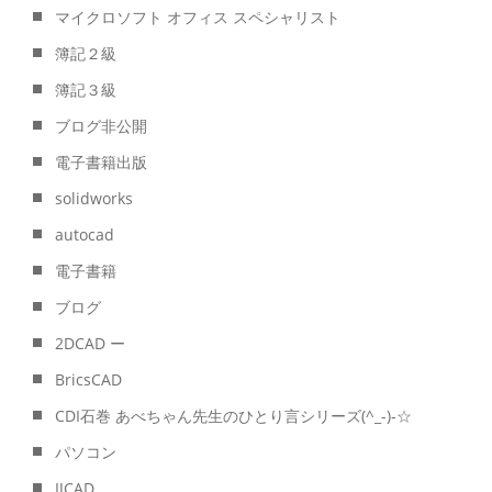
マイクロソフト オフィス スペシャリスト
簿記２級
簿記３級
ブログ非公開
電子書籍出版
solidworks
autocad
電子書籍
ブログ
2DCAD ー
BricsCAD
CDI石巻 あべちゃん先生のひとり言シリーズ(^_-)-☆
パソコン
IJCAD