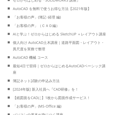
ゼロからはじめる『SOLIDWORKS 講座』
AutoCAD を無料で使うお得な方法【2021年版】
「お客様の声」(簿記･経理 編)
「お客様の声」（ＣＡＤ編）
AIと学ぶ！ゼロからはじめる SketchUP ＋レイアウト講座
個人向け AutoCAD土木講座｜道路平面図・レイアウト・
異尺度を実務で整理
AutoCAD 機械 コース
最短4日で習得｜ゼロからはじめるAutoCADベーシック講
座
簿記ネット試験の申込み方法
[2024年版] 新入社員へ『CAD研修』を！
【紙図面をCADに】1枚から図面作成サービス！
「お客様の声」(MS-Office 編)
パソコンの基本が身につく講座