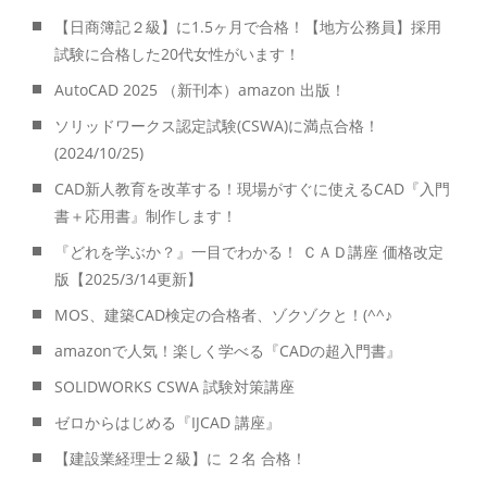
【日商簿記２級】に1.5ヶ月で合格！【地方公務員】採用
試験に合格した20代女性がいます！
AutoCAD 2025 （新刊本）amazon 出版！
ソリッドワークス認定試験(CSWA)に満点合格！
(2024/10/25)
CAD新人教育を改革する！現場がすぐに使えるCAD『入門
書＋応用書』制作します！
『どれを学ぶか？』一目でわかる！ ＣＡＤ講座 価格改定
版【2025/3/14更新】
MOS、建築CAD検定の合格者、ゾクゾクと！(^^♪
amazonで人気！楽しく学べる『CADの超入門書』
SOLIDWORKS CSWA 試験対策講座
ゼロからはじめる『IJCAD 講座』
【建設業経理士２級】に ２名 合格！