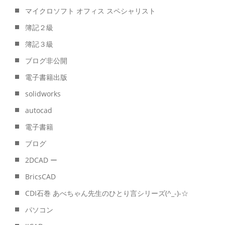
マイクロソフト オフィス スペシャリスト
簿記２級
簿記３級
ブログ非公開
電子書籍出版
solidworks
autocad
電子書籍
ブログ
2DCAD ー
BricsCAD
CDI石巻 あべちゃん先生のひとり言シリーズ(^_-)-☆
パソコン