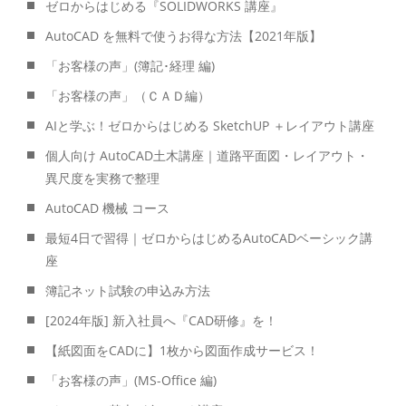
ゼロからはじめる『SOLIDWORKS 講座』
AutoCAD を無料で使うお得な方法【2021年版】
「お客様の声」(簿記･経理 編)
「お客様の声」（ＣＡＤ編）
AIと学ぶ！ゼロからはじめる SketchUP ＋レイアウト講座
個人向け AutoCAD土木講座｜道路平面図・レイアウト・
異尺度を実務で整理
AutoCAD 機械 コース
最短4日で習得｜ゼロからはじめるAutoCADベーシック講
座
簿記ネット試験の申込み方法
[2024年版] 新入社員へ『CAD研修』を！
【紙図面をCADに】1枚から図面作成サービス！
「お客様の声」(MS-Office 編)