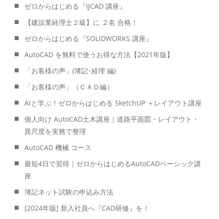
ゼロからはじめる『IJCAD 講座』
【建設業経理士２級】に ２名 合格！
ゼロからはじめる『SOLIDWORKS 講座』
AutoCAD を無料で使うお得な方法【2021年版】
「お客様の声」(簿記･経理 編)
「お客様の声」（ＣＡＤ編）
AIと学ぶ！ゼロからはじめる SketchUP ＋レイアウト講座
個人向け AutoCAD土木講座｜道路平面図・レイアウト・
異尺度を実務で整理
AutoCAD 機械 コース
最短4日で習得｜ゼロからはじめるAutoCADベーシック講
座
簿記ネット試験の申込み方法
[2024年版] 新入社員へ『CAD研修』を！