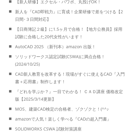
【新人研修】エクセル・パワポ、丸投げOK！
新人を『CAD即戦力』に育成！企業研修で差をつける【2
日間･３日間対応】
【日商簿記２級】に1.5ヶ月で合格！【地方公務員】採用
試験に合格した20代女性がいます！
AutoCAD 2025 （新刊本）amazon 出版！
ソリッドワークス認定試験(CSWA)に満点合格！
(2024/10/25)
CAD新人教育を改革する！現場がすぐに使えるCAD『入門
書＋応用書』制作します！
『どれを学ぶか？』一目でわかる！ ＣＡＤ講座 価格改定
版【2025/3/14更新】
MOS、建築CAD検定の合格者、ゾクゾクと！(^^♪
amazonで人気！楽しく学べる『CADの超入門書』
SOLIDWORKS CSWA 試験対策講座