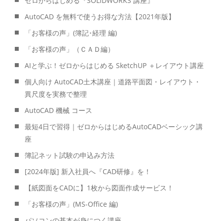
ゼロからはじめる『SOLIDWORKS 講座』
AutoCAD を無料で使うお得な方法【2021年版】
「お客様の声」(簿記･経理 編)
「お客様の声」（ＣＡＤ編）
AIと学ぶ！ゼロからはじめる SketchUP ＋レイアウト講座
個人向け AutoCAD土木講座｜道路平面図・レイアウト・
異尺度を実務で整理
AutoCAD 機械 コース
最短4日で習得｜ゼロからはじめるAutoCADベーシック講
座
簿記ネット試験の申込み方法
[2024年版] 新入社員へ『CAD研修』を！
【紙図面をCADに】1枚から図面作成サービス！
「お客様の声」(MS-Office 編)
パソコンの基本が身につく講座