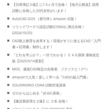
【日商簿記２級】に1.5ヶ月で合格！【地方公務員】採用
試験に合格した20代女性がいます！
AutoCAD 2025 （新刊本）amazon 出版！
ソリッドワークス認定試験(CSWA)に満点合格！
(2024/10/25)
CAD新人教育を改革する！現場がすぐに使えるCAD『入門
書＋応用書』制作します！
『どれを学ぶか？』一目でわかる！ ＣＡＤ講座 価格改定
版【2025/3/14更新】
MOS、建築CAD検定の合格者、ゾクゾクと！(^^♪
amazonで人気！楽しく学べる『CADの超入門書』
SOLIDWORKS CSWA 試験対策講座
ゼロからはじめる『IJCAD 講座』
【建設業経理士２級】に ２名 合格！