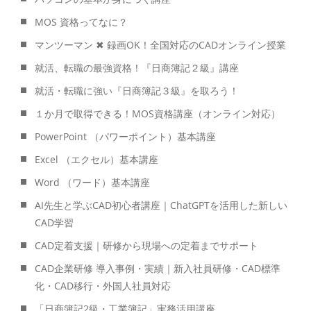
MOS 資格ってなに？
マンツーマン ✖ 録画OK！全国対応のCADオンライン授業
就活、転職の最強資格！『日商簿記２級』講座
就活・転職に強い『日商簿記３級』を取ろう！
１か月で取得できる！MOS資格講座（オンライン対応）
PowerPoint （パワーポイント）基本講座
Excel （エクセル）基本講座
Word （ワード）基本講座
AI先生と学ぶCAD初心者講座｜ChatGPTを活用した新しい
CAD学習
CAD定着支援｜研修から現場への定着までサポート
CAD企業研修 導入事例・実績｜新入社員研修・CAD標準
化・CAD移行・外国人社員対応
「日商簿記2級・工業簿記」実務活用講座