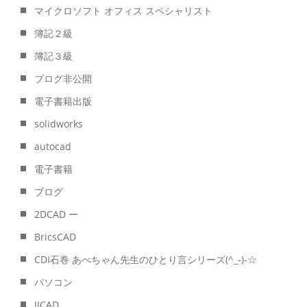
マイクロソフト オフィス スペシャリスト
簿記２級
簿記３級
ブログ非公開
電子書籍出版
solidworks
autocad
電子書籍
ブログ
2DCAD ー
BricsCAD
CDI石巻 あべちゃん先生のひとり言シリーズ(^_-)-☆
パソコン
IJCAD