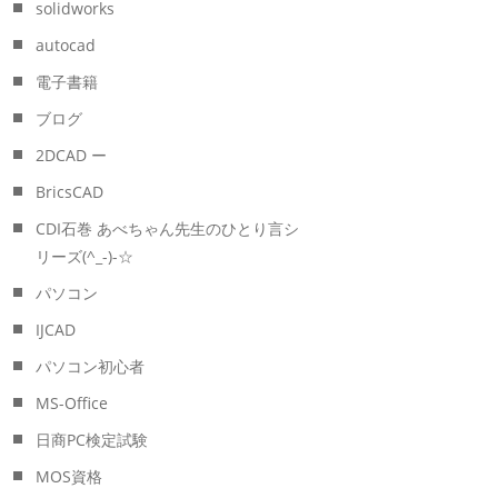
solidworks
autocad
電子書籍
ブログ
2DCAD ー
BricsCAD
CDI石巻 あべちゃん先生のひとり言シ
リーズ(^_-)-☆
パソコン
IJCAD
パソコン初心者
MS-Office
日商PC検定試験
MOS資格