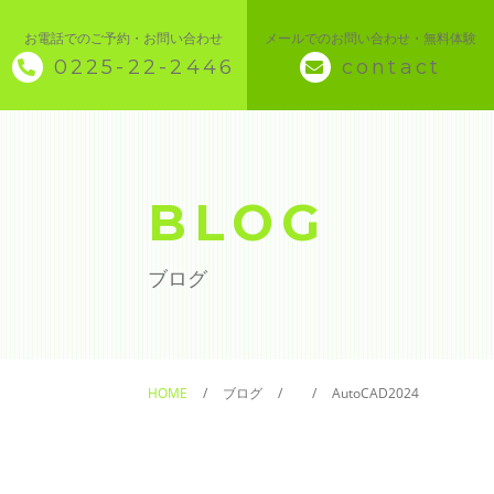
お電話でのご予約・お問い合わせ
メールでのお問い合わせ・無料体験
0225-22-2446
contact
◇ トップページ
◇ 当スクールについて
BLOG
◆ 講座メニュー ◆
ブログ
◆ Microsoft Office・パソコン基本
◆ 簿記・経理
HOME
ブログ
AutoCAD2024
◆ CAD・BIM
◆ CAD社員研修