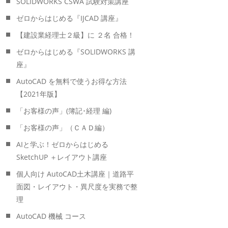
SOLIDWORKS CSWA 試験対策講座
ゼロからはじめる『IJCAD 講座』
【建設業経理士２級】に ２名 合格！
ゼロからはじめる『SOLIDWORKS 講
座』
AutoCAD を無料で使うお得な方法
【2021年版】
「お客様の声」(簿記･経理 編)
「お客様の声」（ＣＡＤ編）
AIと学ぶ！ゼロからはじめる
SketchUP ＋レイアウト講座
個人向け AutoCAD土木講座｜道路平
面図・レイアウト・異尺度を実務で整
理
AutoCAD 機械 コース