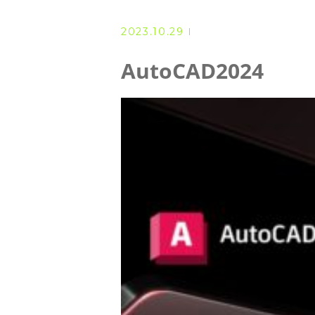
◆ 資格･ネット試験
2023.10.29
◆ オンラインによる授業／体験
AutoCAD2024
◇ 書籍出版
◇ Youtubeチャンネル・ラ
◇ よくある質問
◇ お客様の声
◇ ブログ