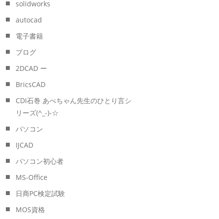
solidworks
autocad
電子書籍
ブログ
2DCAD ー
BricsCAD
CDI石巻 あべちゃん先生のひとり言シ
リーズ(^_-)-☆
パソコン
IJCAD
パソコン初心者
MS-Office
日商PC検定試験
MOS資格