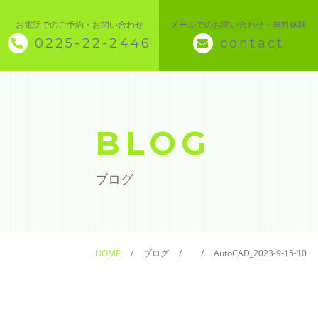
お電話でのご予約・お問い合わせ
メールでのお問い合わせ・無料体験
0225-22-2446
contact
◇ トップページ
◇ 当スクールについて
BLOG
◆ 講座メニュー ◆
ブログ
◆ Microsoft Office・パソコン基本
◆ 簿記・経理
HOME
ブログ
AutoCAD_2023-9-15-10
◆ CAD・BIM
◆ CAD社員研修