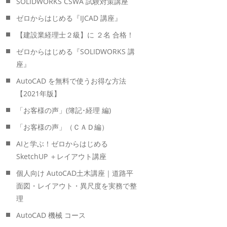
SOLIDWORKS CSWA 試験対策講座
ゼロからはじめる『IJCAD 講座』
【建設業経理士２級】に ２名 合格！
ゼロからはじめる『SOLIDWORKS 講
座』
AutoCAD を無料で使うお得な方法
【2021年版】
「お客様の声」(簿記･経理 編)
「お客様の声」（ＣＡＤ編）
AIと学ぶ！ゼロからはじめる
SketchUP ＋レイアウト講座
個人向け AutoCAD土木講座｜道路平
面図・レイアウト・異尺度を実務で整
理
AutoCAD 機械 コース