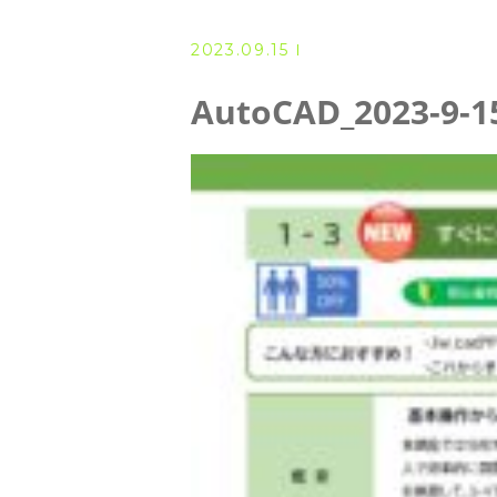
◆ 資格･ネット試験
2023.09.15
◆ オンラインによる授業／体験
AutoCAD_2023-9-1
◇ 書籍出版
◇ Youtubeチャンネル・ラ
◇ よくある質問
◇ お客様の声
◇ ブログ