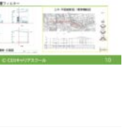
[addtoany]