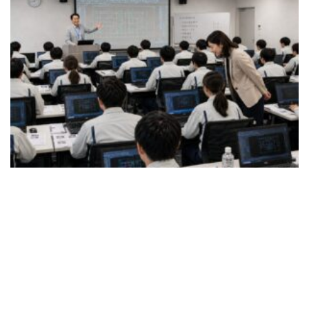
[addtoany]