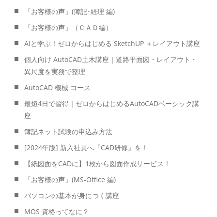
「お客様の声」(簿記･経理 編)
「お客様の声」（ＣＡＤ編）
AIと学ぶ！ゼロからはじめる SketchUP ＋レイアウト講座
個人向け AutoCAD土木講座｜道路平面図・レイアウト・
異尺度を実務で整理
AutoCAD 機械 コース
最短4日で習得｜ゼロからはじめるAutoCADベーシック講
座
簿記ネット試験の申込み方法
[2024年版] 新入社員へ『CAD研修』を！
【紙図面をCADに】1枚から図面作成サービス！
「お客様の声」(MS-Office 編)
パソコンの基本が身につく講座
MOS 資格ってなに？