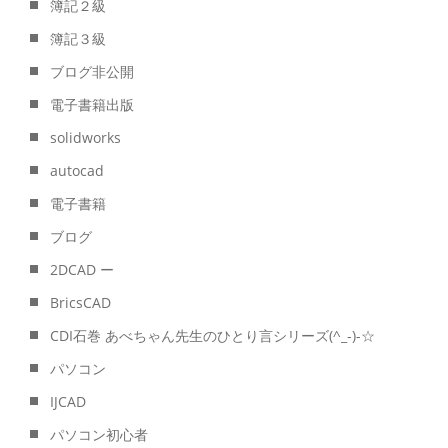
簿記２級
簿記３級
ブログ非公開
電子書籍出版
solidworks
autocad
電子書籍
ブログ
2DCAD ー
BricsCAD
CDI石巻 あべちゃん先生のひとり言シリーズ(^_-)-☆
パソコン
IJCAD
パソコン初心者