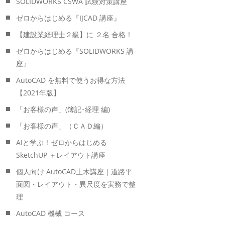
SOLIDWORKS CSWA 試験対策講座
ゼロからはじめる『IJCAD 講座』
【建設業経理士２級】に ２名 合格！
ゼロからはじめる『SOLIDWORKS 講
座』
AutoCAD を無料で使うお得な方法
【2021年版】
「お客様の声」(簿記･経理 編)
「お客様の声」（ＣＡＤ編）
AIと学ぶ！ゼロからはじめる
SketchUP ＋レイアウト講座
個人向け AutoCAD土木講座｜道路平
面図・レイアウト・異尺度を実務で整
理
AutoCAD 機械 コース