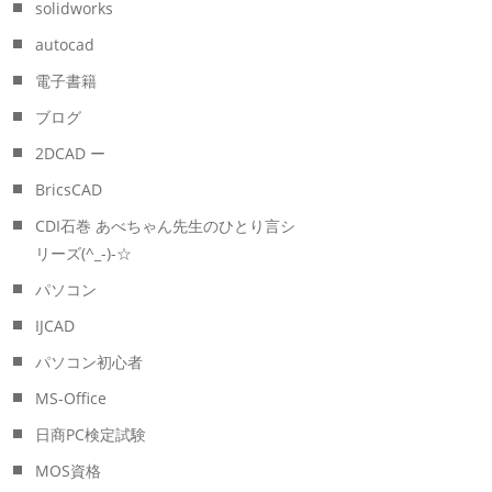
solidworks
autocad
電子書籍
ブログ
2DCAD ー
BricsCAD
CDI石巻 あべちゃん先生のひとり言シ
リーズ(^_-)-☆
パソコン
IJCAD
パソコン初心者
MS-Office
日商PC検定試験
MOS資格