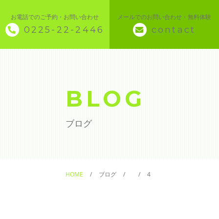
お電話でのご予約・お問い合わせ
メールでのお問い合わせ・無料体験
0225-22-2446
contact
◇ トップページ
◇ 当スクールについて
BLOG
◆ 講座メニュー ◆
ブログ
◆ Microsoft Office・パソコン基本
◆ 簿記・経理
HOME
ブログ
4
◆ CAD・BIM
◆ CAD社員研修