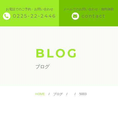
お電話でのご予約・お問い合わせ
メールでのお問い合わせ・無料体験
0225-22-2446
contact
◇ トップページ
◇ 当スクールについて
BLOG
◆ 講座メニュー ◆
ブログ
◆ Microsoft Office・パソコン基本
◆ 簿記・経理
HOME
ブログ
5003
◆ CAD・BIM
◆ CAD社員研修