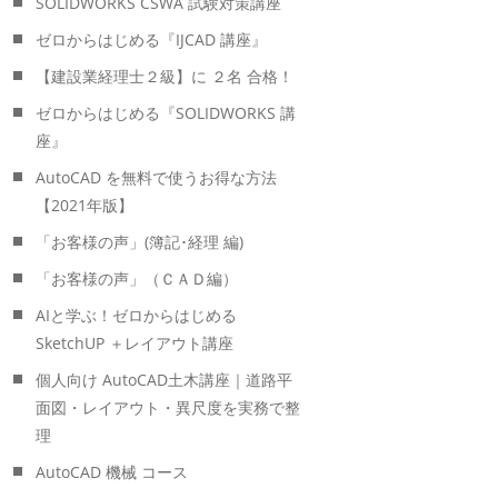
SOLIDWORKS CSWA 試験対策講座
ゼロからはじめる『IJCAD 講座』
【建設業経理士２級】に ２名 合格！
ゼロからはじめる『SOLIDWORKS 講
座』
AutoCAD を無料で使うお得な方法
【2021年版】
「お客様の声」(簿記･経理 編)
「お客様の声」（ＣＡＤ編）
AIと学ぶ！ゼロからはじめる
SketchUP ＋レイアウト講座
個人向け AutoCAD土木講座｜道路平
面図・レイアウト・異尺度を実務で整
理
AutoCAD 機械 コース