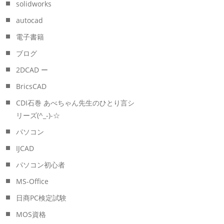
solidworks
autocad
電子書籍
ブログ
2DCAD ー
BricsCAD
CDI石巻 あべちゃん先生のひとり言シ
リーズ(^_-)-☆
パソコン
IJCAD
パソコン初心者
MS-Office
日商PC検定試験
MOS資格