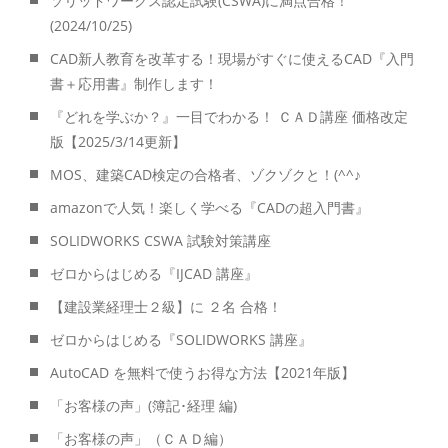
ソリッドワークス認定試験(CSWA)に満点合格！
(2024/10/25)
CAD新人教育を改革する！現場がすぐに使えるCAD『入門
書＋応用書』制作します！
『どれを学ぶか？』一目でわかる！ ＣＡＤ講座 価格改定
版【2025/3/14更新】
MOS、建築CAD検定の合格者、ゾクゾクと！(^^♪
amazonで人気！楽しく学べる『CADの超入門書』
SOLIDWORKS CSWA 試験対策講座
ゼロからはじめる『IJCAD 講座』
【建設業経理士２級】に ２名 合格！
ゼロからはじめる『SOLIDWORKS 講座』
AutoCAD を無料で使うお得な方法【2021年版】
「お客様の声」(簿記･経理 編)
「お客様の声」（ＣＡＤ編）