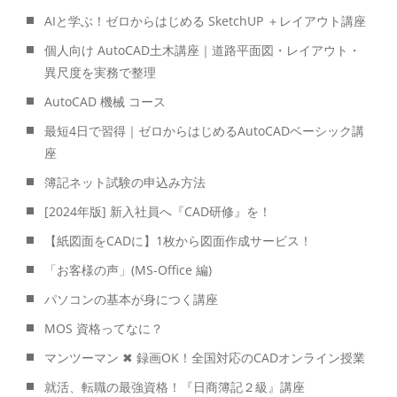
AIと学ぶ！ゼロからはじめる SketchUP ＋レイアウト講座
個人向け AutoCAD土木講座｜道路平面図・レイアウト・
異尺度を実務で整理
AutoCAD 機械 コース
最短4日で習得｜ゼロからはじめるAutoCADベーシック講
座
簿記ネット試験の申込み方法
[2024年版] 新入社員へ『CAD研修』を！
【紙図面をCADに】1枚から図面作成サービス！
「お客様の声」(MS-Office 編)
パソコンの基本が身につく講座
MOS 資格ってなに？
マンツーマン ✖ 録画OK！全国対応のCADオンライン授業
就活、転職の最強資格！『日商簿記２級』講座