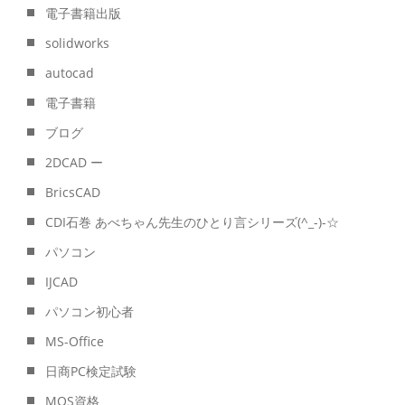
電子書籍出版
solidworks
autocad
電子書籍
ブログ
2DCAD ー
BricsCAD
CDI石巻 あべちゃん先生のひとり言シリーズ(^_-)-☆
パソコン
IJCAD
パソコン初心者
MS-Office
日商PC検定試験
MOS資格