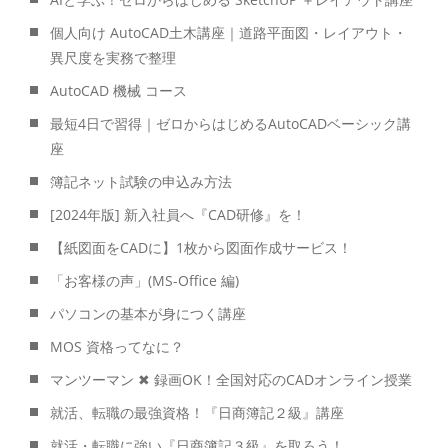
個人向け AutoCAD土木講座｜道路平面図・レイアウト・
異尺度を実務で整理
AutoCAD 機械 コース
最短4日で習得｜ゼロからはじめるAutoCADベーシック講
座
簿記ネット試験の申込み方法
[2024年版] 新入社員へ『CAD研修』を！
【紙図面をCADに】1枚から図面作成サービス！
「お客様の声」(MS-Office 編)
パソコンの基本が身につく講座
MOS 資格ってなに？
マンツーマン ✖ 録画OK！全国対応のCADオンライン授業
就活、転職の最強資格！『日商簿記２級』講座
就活・転職に強い『日商簿記３級』を取ろう！