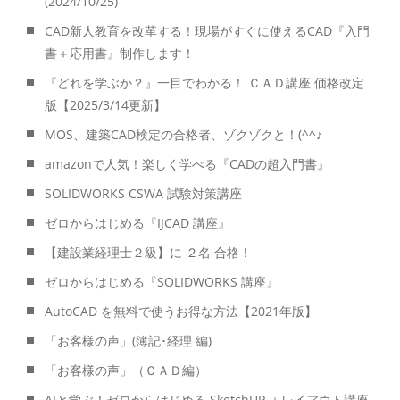
(2024/10/25)
CAD新人教育を改革する！現場がすぐに使えるCAD『入門
書＋応用書』制作します！
『どれを学ぶか？』一目でわかる！ ＣＡＤ講座 価格改定
版【2025/3/14更新】
MOS、建築CAD検定の合格者、ゾクゾクと！(^^♪
amazonで人気！楽しく学べる『CADの超入門書』
SOLIDWORKS CSWA 試験対策講座
ゼロからはじめる『IJCAD 講座』
【建設業経理士２級】に ２名 合格！
ゼロからはじめる『SOLIDWORKS 講座』
AutoCAD を無料で使うお得な方法【2021年版】
「お客様の声」(簿記･経理 編)
「お客様の声」（ＣＡＤ編）
AIと学ぶ！ゼロからはじめる SketchUP ＋レイアウト講座